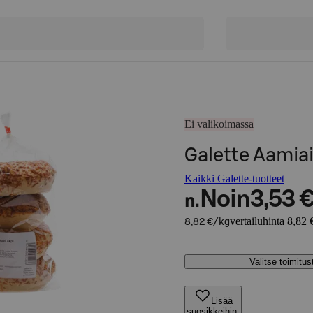
Ei valikoimassa
Galette Aamiai
Kaikki Galette-tuotteet
Noin
3,53 
n.
vertailuhinta 8,82 
8,82 €/kg
Valitse toimitu
Lisää
suosikkeihin,