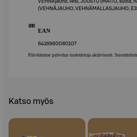
VEHNÄjauho, vesi, JUUSTO (MAITO, suola, hapa
(VEHNÄJAUHO, VEHNÄMALLASJAUHO, E300
EAN
6416960080107
Päivitämme palvelun tuotetietoja aktiivisesti. Suositte
Katso myös