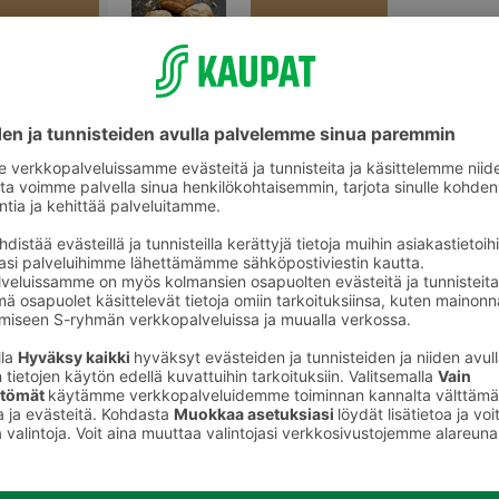
Tuoreet sämpylät