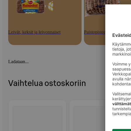
Leivät, keksit ja leivonnaiset
Paistopisteen tuotteet
Ladataan...
Vaihtelua ostoskoriin
Ohita listaus