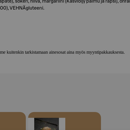
te), sokeri, hiiva, margariini (Kasviöljy palmu ja rapsi), ohr
), VEHNÄgluteeni.
lemme kuitenkin tarkistamaan ainesosat aina myös myyntipakkauksesta.