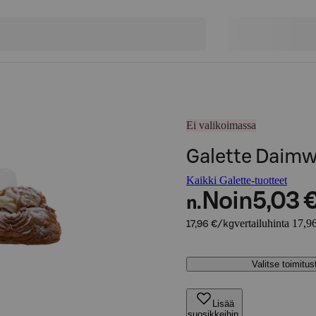
Ei valikoimassa
Galette Daimwi
Kaikki Galette-tuotteet
Noin
5,03 
n.
vertailuhinta 17,9
17,96 €/kg
Valitse toimitu
Lisää
suosikkeihin,