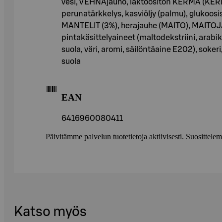
vesi, VEHNÄjauho, laktoositon KERMA (KERMA, 
perunatärkkelys, kasviöljy (palmu), glukoosi
MANTELIT (3%), herajauhe (MAITO), MAITOJAU
pintakäsittelyaineet (maltodekstriini, arabi
suola, väri, aromi, säilöntäaine E202), sok
suola
EAN
6416960080411
Päivitämme palvelun tuotetietoja aktiivisesti. Suositte
Katso myös