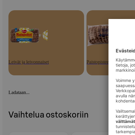
Leivät ja leivonnaiset
Paistopisteen tuotteet
Ladataan...
Vaihtelua ostoskoriin
Ohita listaus