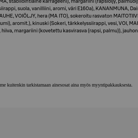
stabilointiaine karrageeni), margariini (rapsiöljy, palmuöljy 
siirappi, suola, vanilliini, aromi, väri E160a), KANANMUNA, D
HE, VOIÖLJY, hera (MA ITO), sokeroitu rasvaton MAITOTIIVIS
kumi), aromit.), kinuski (Sokeri, tärkkelyssiirappi, vesi, VO
eri, hiiva, margariini (kovetettu kasvirasva (rapsi, palmu)),
lemme kuitenkin tarkistamaan ainesosat aina myös myyntipakkauksesta.