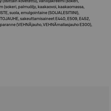
(osittain kovetettu), vanilijakreemi (sokeri,
aim (sokeri, palmuöljy, kaakaovoi, kaakaomassa,
TE, suola, emulgointaine (SOIJALESITIINI),
I, MAITOJAUHE, sakeuttamisaineet E440, E509, E452,
 jauhonparanne (VEHNÄjauho, VEHNÄmallasjauho E300),