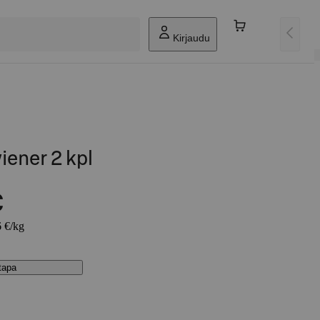
Kirjaudu
ener 2 kpl
€
6 €/kg
stapa