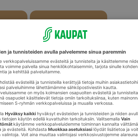
Makeat leivonnaiset