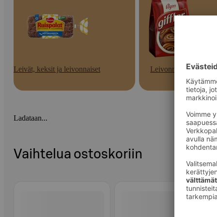
Leivät, keksit ja leivonnaiset
Leivonnaiset
Ladataan...
Vaihtelua ostoskoriin
Ohita listaus