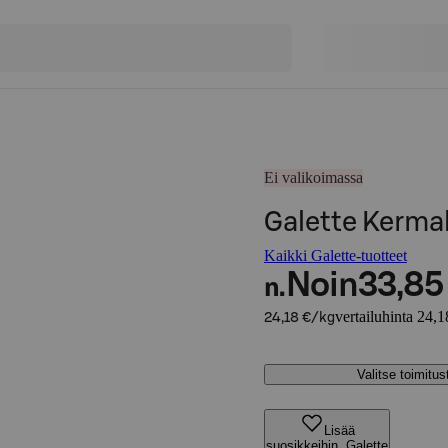
Ei valikoimassa
Galette Kerma
Kaikki Galette-tuotteet
Noin
33,85
n.
vertailuhinta 24,1
24,18 €/kg
Valitse toimitu
Lisää
suosikkeihin, Galette