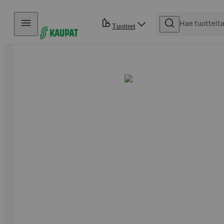
Hyppää sisältöön
Tuotteet