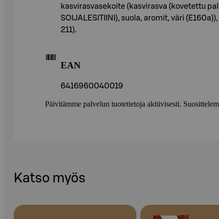
kasvirasvasekoite (kasvirasva (kovetettu pa
SOIJALESITIINI), suola, aromit, väri (E160a))
211).
EAN
6416960040019
Päivitämme palvelun tuotetietoja aktiivisesti. Suositte
Katso myös