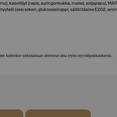
lmu), kasviöljyt (rapsi, auringonkukka, maissi, soijapapu), M
, hyytelö (vesi sokeri, glukoosisiirappi, säilöntäaine E202, ar
lemme kuitenkin tarkistamaan ainesosat aina myös myyntipakkauksesta.