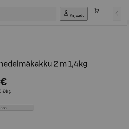
Kirjaudu
hedelmäkakku 2 m 1,4kg
 €
8 €/kg
stapa