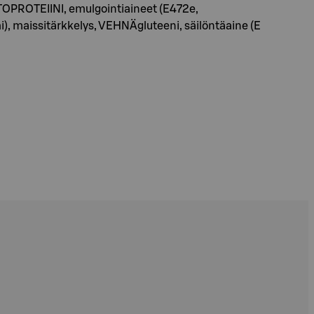
AITOPROTEIINI, emulgointiaineet (E472e,
omi), maissitärkkelys, VEHNÄgluteeni, säilöntäaine (E