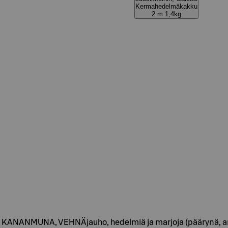
Kermahedelmäkakku
2 m 1,4kg
i, KANANMUNA, VEHNÄjauho, hedelmiä ja marjoja (päärynä, an