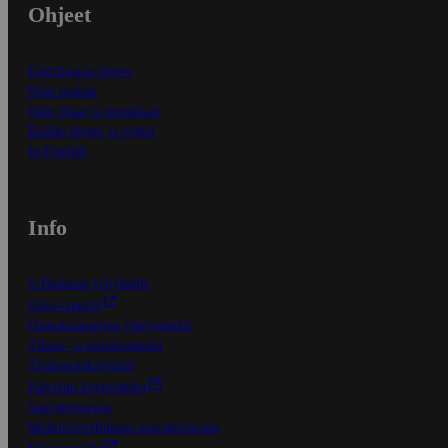
Ohjeet
Ensitilaajan ohjeet
Näin maksat
Näin tilaat ja muokkaat
Kaikki ohjeet ja vinkit
In English
Info
S-Business yrityksille
Oiva-raportit
Osuuskauppojen yhteystiedot
Tilaus- ja toimitusehdot
Tietosuojakäytäntö
Palvelun käyttöehdot
Saavutettavuus
Mobiilisovelluksen saavutettavuus