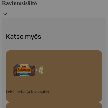
Ravintosisältö
Katso myös
Leivät, keksit ja leivonnaiset