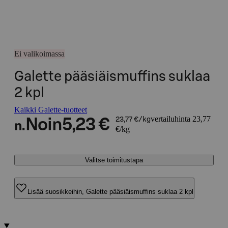
Ei valikoimassa
Galette pääsiäismuffins suklaa
2 kpl
Kaikki Galette-tuotteet
vertailuhinta 23,77
Noin
5,23 €
23,77 €/kg
n.
€/kg
Valitse toimitustapa
Lisää suosikkeihin, Galette pääsiäismuffins suklaa 2 kpl