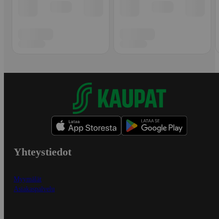
Yhteystiedot
Myymälät
Asiakaspalvelu