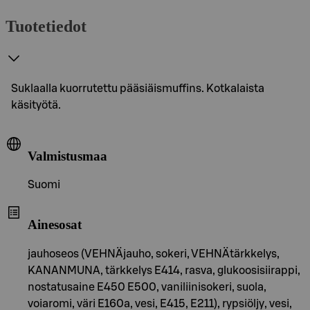
Tuotetiedot
Suklaalla kuorrutettu pääsiäismuffins. Kotkalaista
käsityötä.
Valmistusmaa
Suomi
Ainesosat
jauhoseos (VEHNÄjauho, sokeri, VEHNÄtärkkelys,
KANANMUNA, tärkkelys E414, rasva, glukoosisiirappi,
nostatusaine E450 E500, vaniliinisokeri, suola,
voiaromi, väri E160a, vesi, E415, E211), rypsiöljy, vesi,