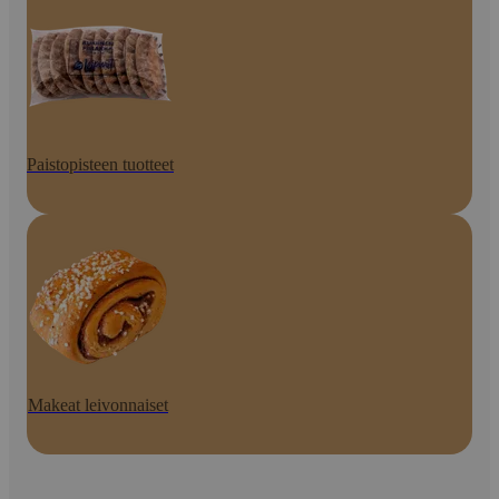
Paistopisteen tuotteet
Makeat leivonnaiset