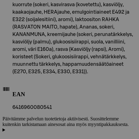
kuorrute (sokeri, kasvirasva (kovetettu), kasviöljy,
kaakaojauhe, HERAjauhe, emulgointiaineet E492 ja
E322 (soijalesitiini), aromi), laktoositon RAHKA
(RASVATON MAITO, hapate), Ananas, sokeri,
KANANMUNA, kreemijauhe (sokeri, perunatärkkelys,
kasviöljy (palmu), glukoosisiirappi, suola, vanilliini,
aromi, väri E160a), rasva (Kasviöljy (rapsi), Aromi),
koristeet (Sokeri, glukoosisiirappi, vehnätärkkelys,
muunnettu tärkkelys, happamuudensäätöaineet
(E270, E325, E334, E330, E331)).
EAN
6416960080541
Päivitämme palvelun tuotetietoja aktiivisesti. Suosittelemme
kuitenkin tarkistamaan ainesosat aina myös myyntipakkauksesta.