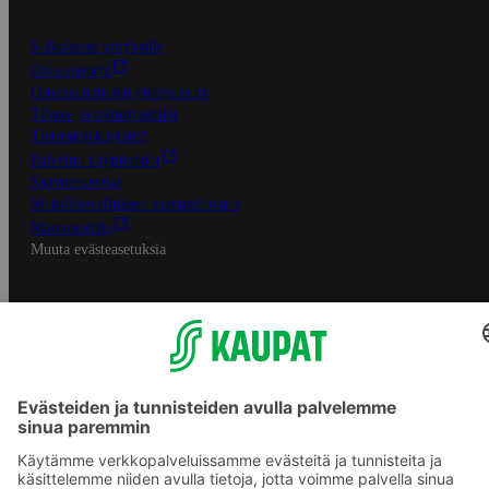
S-Business yrityksille
Oiva-raportit
Osuuskauppojen yhteystiedot
Tilaus- ja toimitusehdot
Tietosuojakäytäntö
Palvelun käyttöehdot
Saavutettavuus
Mobiilisovelluksen saavutettavuus
Mainostajalle
Muuta evästeasetuksia
S-ryhmän palvelut
S-ryhmä
Asiakasomistajuus
Yhteishyvä Ruoka -sovellus
S-ostoslista -sovellus