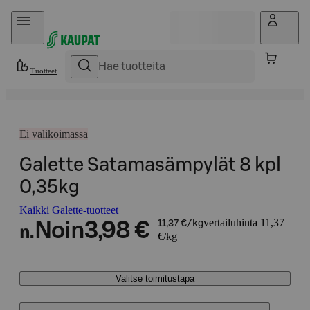
Hyppää sisältöön
Tuotteet
Ei valikoimassa
Galette Satamasämpylät 8 kpl
0,35kg
Kaikki Galette-tuotteet
vertailuhinta 11,37
Noin
3,98 €
11,37 €/kg
n.
€/kg
Valitse toimitustapa