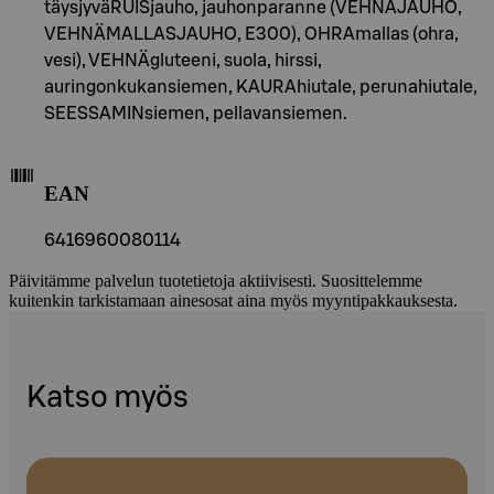
täysjyväRUISjauho, jauhonparanne (VEHNÄJAUHO,
VEHNÄMALLASJAUHO, E300), OHRAmallas (ohra,
vesi), VEHNÄgluteeni, suola, hirssi,
auringonkukansiemen, KAURAhiutale, perunahiutale,
SEESSAMINsiemen, pellavansiemen.
EAN
6416960080114
Päivitämme palvelun tuotetietoja aktiivisesti. Suosittelemme
kuitenkin tarkistamaan ainesosat aina myös myyntipakkauksesta.
Katso myös