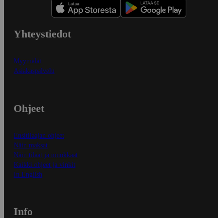
Yhteystiedot
Myymälät
Asiakaspalvelu
Ohjeet
Ensitilaajan ohjeet
Näin maksat
Näin tilaat ja muokkaat
Kaikki ohjeet ja vinkit
In English
Info