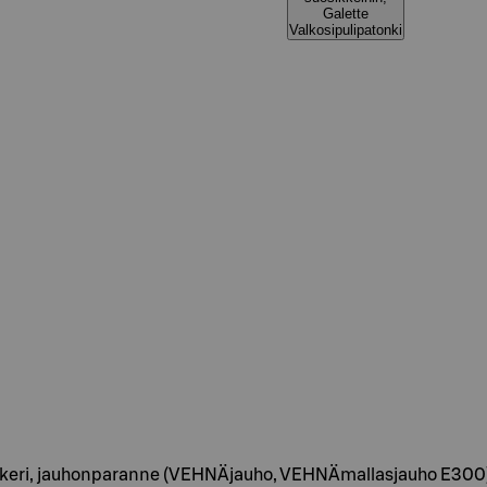
Galette
Valkosipulipatonki
 sokeri, jauhonparanne (VEHNÄjauho, VEHNÄmallasjauho E300)