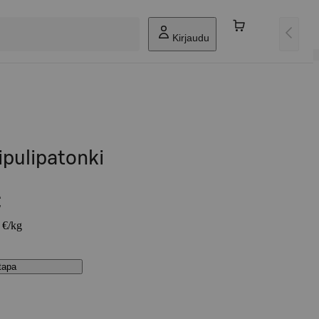
Kirjaudu
ipulipatonki
€
 €/kg
stapa