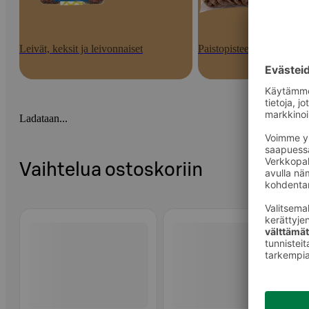
Leivät, keksit ja leivonnaiset
Paistopisteen tuotteet
Ladataan...
Vaihtelua ostoskoriin
Ohita listaus