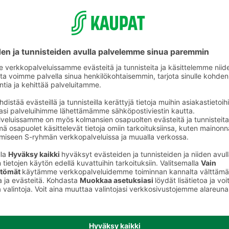
Vaaleat leivät