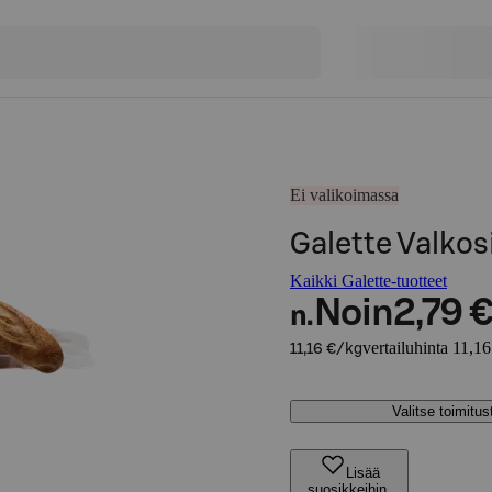
Ei valikoimassa
Galette Valkos
Kaikki Galette-tuotteet
Noin
2,79 
n.
vertailuhinta 11,16
11,16 €/kg
Valitse toimitu
Lisää
suosikkeihin,