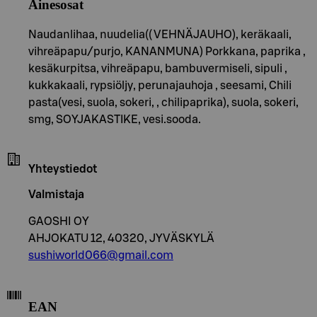
Ainesosat
Naudanlihaa, nuudelia(( VEHNÄJAUHO), keräkaali,
vihreäpapu/purjo, KANANMUNA) Porkkana, paprika ,
kesäkurpitsa, vihreäpapu, bambuvermiseli, sipuli ,
kukkakaali, rypsiöljy, perunajauhoja , seesami, Chili
pasta(vesi, suola, sokeri, , chilipaprika), suola, sokeri,
smg, SOYJAKASTIKE, vesi.sooda.
Yhteystiedot
Valmistaja
GAOSHI OY
AHJOKATU 12, 40320, JYVÄSKYLÄ
sushiworld066@gmail.com
EAN