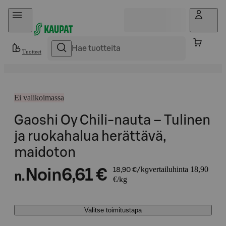
Hyppää sisältöön
Tuotteet
Ei valikoimassa
Gaoshi Oy Chili-nauta – Tulinen
ja ruokahalua herättävä,
maidoton
vertailuhinta 18,90
Noin
6,61 €
18,90 €/kg
n.
€/kg
Valitse toimitustapa