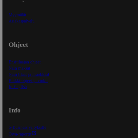
Myymälät
Asiakaspalvelu
Ohjeet
Ensitilaajan ohjeet
Näin maksat
Näin tilaat ja muokkaat
Kaikki ohjeet ja vinkit
In English
Info
S-Business yrityksille
Oiva-raportit