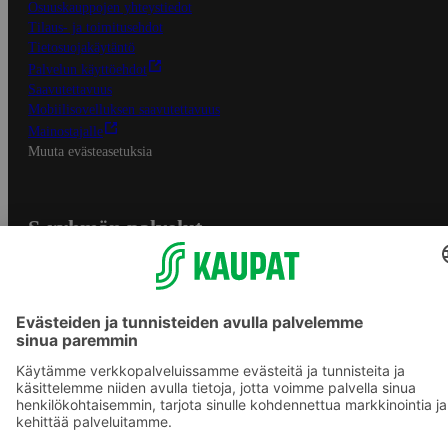
Osuuskauppojen yhteystiedot
Tilaus- ja toimitusehdot
Tietosuojakäytäntö
Palvelun käyttöehdot
Saavutettavuus
Mobiilisovelluksen saavutettavuus
Mainostajalle
Muuta evästeasetuksia
S-ryhmän palvelut
S-ryhmä
Asiakasomistajuus
Yhteishyvä Ruoka -sovellus
S-ostoslista -sovellus
Prisma.fi
Sokos.fi
S-Pankki
Yhteishyvä