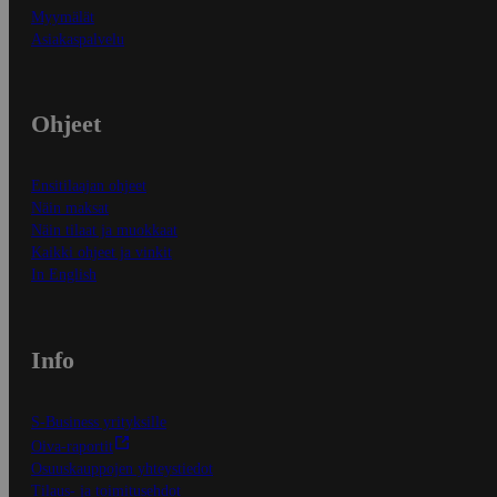
Myymälät
Asiakaspalvelu
Ohjeet
Ensitilaajan ohjeet
Näin maksat
Näin tilaat ja muokkaat
Kaikki ohjeet ja vinkit
In English
Info
S-Business yrityksille
Oiva-raportit
Osuuskauppojen yhteystiedot
Tilaus- ja toimitusehdot