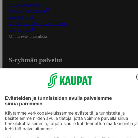
Tietosuojakäytäntö
Palvelun käyttöehdot
Saavutettavuus
Mobiilisovelluksen saavutettavuus
Mainostajalle
Muuta evästeasetuksia
S-ryhmän palvelut
S-ryhmä
Asiakasomistajuus
Yhteishyvä Ruoka -sovellus
S-ostoslista -sovellus
Prisma.fi
Sokos.fi
S-Pankki
Yhteishyvä
Sokos Hotels