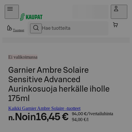
Hyppää sisältöön
Tuotteet
Ei valikoimassa
Garnier Ambre Solaire
Sensitive Advanced
Aurinkosuoja herkälle iholle
175ml
Kaikki Garnier Ambre Solaire -tuotteet
vertailuhinta
Noin
16,45 €
94,00 €/l
n.
94,00 €/l