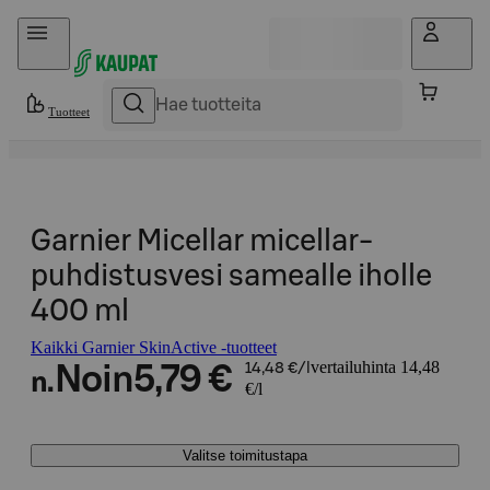
Hyppää sisältöön
Tuotteet
Garnier Micellar micellar-
puhdistusvesi samealle iholle
400 ml
Kaikki Garnier SkinActive -tuotteet
vertailuhinta 14,48
Noin
5,79 €
14,48 €/l
n.
€/l
Valitse toimitustapa