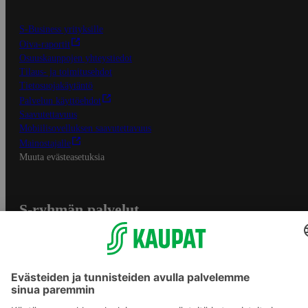
S-Business yrityksille
Oiva-raportit
Osuuskauppojen yhteystiedot
Tilaus- ja toimitusehdot
Tietosuojakäytäntö
Palvelun käyttöehdot
Saavutettavuus
Mobiilisovelluksen saavutettavuus
Mainostajalle
Muuta evästeasetuksia
S-ryhmän palvelut
S-ryhmä
Asiakasomistajuus
Yhteishyvä Ruoka -sovellus
S-ostoslista -sovellus