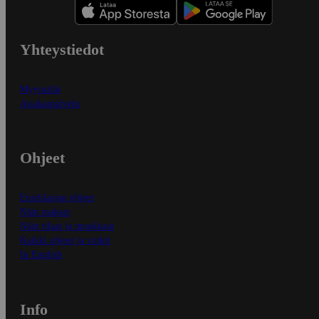
Yhteystiedot
Myymälät
Asiakaspalvelu
Ohjeet
Ensitilaajan ohjeet
Näin maksat
Näin tilaat ja muokkaat
Kaikki ohjeet ja vinkit
In English
Info