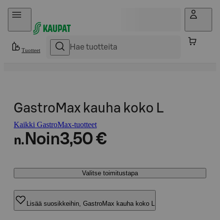
Hyppää sisältöön
Tuotteet
GastroMax kauha koko L
Kaikki GastroMax-tuotteet
Noin
3,50 €
n.
Valitse toimitustapa
Lisää suosikkeihin, GastroMax kauha koko L