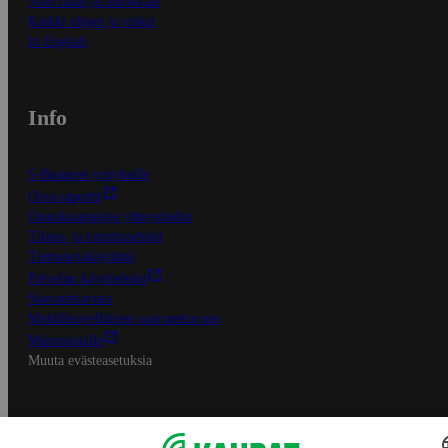
Näin tilaat ja muokkaat
Kaikki ohjeet ja vinkit
In English
Info
S-Business yrityksille
Oiva-raportit
Osuuskauppojen yhteystiedot
Tilaus- ja toimitusehdot
Tietosuojakäytäntö
Palvelun käyttöehdot
Saavutettavuus
Mobiilisovelluksen saavutettavuus
Mainostajalle
Muuta evästeasetuksia
S-ryhmän palvelut