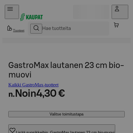
Hyppää sisältöön
Tuotteet
GastroMax lautanen 23 cm bio-
muovi
Kaikki GastroMax-tuotteet
Noin
4,30 €
n.
Valitse toimitustapa
Lisää suosikkeihin, GastroMax lautanen 23 cm bio-muovi