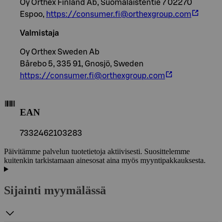
Oy Orthex Finland Ab, Suomalaistentie 7 02270
Espoo,
https://consumer.fi@orthexgroup.com
Valmistaja
Oy Orthex Sweden Ab
Bårebo 5, 335 91, Gnosjö, Sweden
https://consumer.fi@orthexgroup.com
EAN
7332462103283
Päivitämme palvelun tuotetietoja aktiivisesti. Suosittelemme
kuitenkin tarkistamaan ainesosat aina myös myyntipakkauksesta.
Sijainti myymälässä