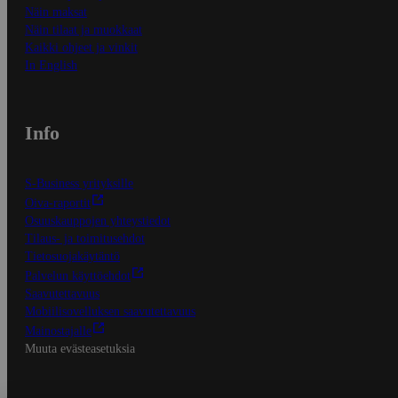
Näin maksat
Näin tilaat ja muokkaat
Kaikki ohjeet ja vinkit
In English
Info
S-Business yrityksille
Oiva-raportit
Osuuskauppojen yhteystiedot
Tilaus- ja toimitusehdot
Tietosuojakäytäntö
Palvelun käyttöehdot
Saavutettavuus
Mobiilisovelluksen saavutettavuus
Mainostajalle
Muuta evästeasetuksia