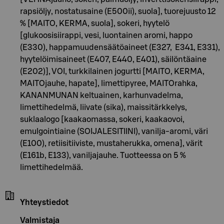
rapsiöljy, nostatusaine (E500ii), suola], tuorejuusto 12
% [MAITO, KERMA, suola], sokeri, hyytelö
[glukoosisiirappi, vesi, luontainen aromi, happo
(E330), happamuudensäätöaineet (E327, E341, E331),
hyytelöimisaineet (E407, E440, E401), säilöntäaine
(E202)], VOI, turkkilainen jogurtti [MAITO, KERMA,
MAITOjauhe, hapate], limettipyree, MAITOrahka,
KANANMUNAN keltuainen, karhunvadelma,
limettihedelmä, liivate (sika), maissitärkkelys,
suklaalogo [kaakaomassa, sokeri, kaakaovoi,
emulgointiaine (SOIJALESITIINI), vanilja-aromi, väri
(E100), retiisitiiviste, mustaherukka, omena], värit
(E161b, E133), vaniljajauhe. Tuotteessa on 5 %
limettihedelmää.
Yhteystiedot
Valmistaja