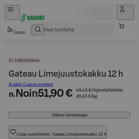
Hyppää sisältöön
Tuotteet
Ei valikoimassa
Gateau Limejuustokakku 12 h
Kaikki Gateau-tuotteet
vertailuhinta
Noin
51,90 €
49,43 €/kg
n.
49,43 €/kg
Valitse toimitustapa
Lisää suosikkeihin, Gateau Limejuustokakku 12 h