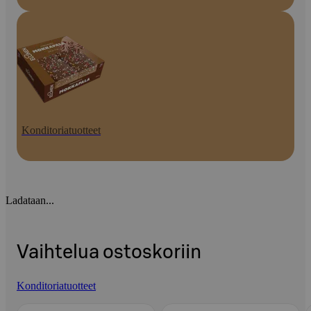
Konditoriatuotteet
Ladataan...
Vaihtelua ostoskoriin
Konditoriatuotteet
Ohita listaus