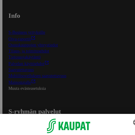
Info
S-Business yrityksille
Oiva-raportit
Osuuskauppojen yhteystiedot
Tilaus- ja toimitusehdot
Tietosuojakäytäntö
Palvelun käyttöehdot
Saavutettavuus
Mobiilisovelluksen saavutettavuus
Mainostajalle
Muuta evästeasetuksia
S-ryhmän palvelut
S-ryhmä