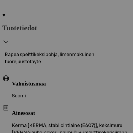
Tuotetiedot
Rapea spelttikeksipohja, limenmakuinen
tuorejuustotäyte
Valmistusmaa
Suomi
Ainesosat
Kerma [KERMA, stabilointiaine (E407)], keksimuru
[VEHNÄjauho, sokeri, palmuöljy, inverttisokerisiirappi,