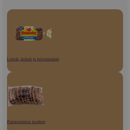
Leivät, keksit ja leivonnaiset
Paistopisteen tuotteet