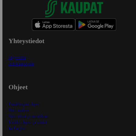
Yhteystiedot
Myymälät
Asiakaspalvelu
Ohjeet
Ensitilaajan ohjeet
Näin maksat
Näin tilaat ja muokkaat
Kaikki ohjeet ja vinkit
In English