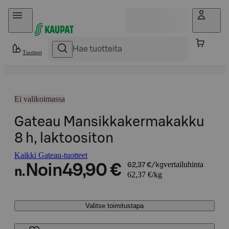
Hyppää sisältöön
Tuotteet
Ei valikoimassa
Gateau Mansikkakermakakku
8 h, laktoositon
Kaikki Gateau-tuotteet
vertailuhinta
Noin
49,90 €
62,37 €/kg
n.
62,37 €/kg
Valitse toimitustapa