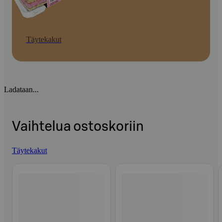
Täytekakut
Ladataan...
Vaihtelua ostoskoriin
Täytekakut
Ohita listaus