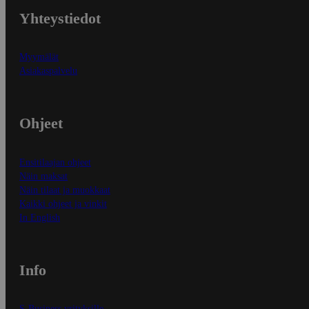
Yhteystiedot
Myymälät
Asiakaspalvelu
Ohjeet
Ensitilaajan ohjeet
Näin maksat
Näin tilaat ja muokkaat
Kaikki ohjeet ja vinkit
In English
Info
S-Business yrityksille