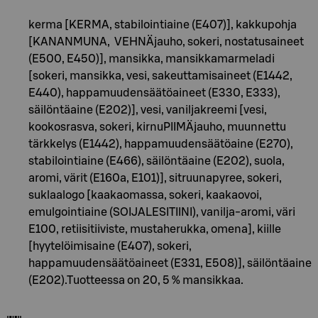
kerma [KERMA, stabilointiaine (E407)], kakkupohja
[KANANMUNA, VEHNÄjauho, sokeri, nostatusaineet
(E500, E450)], mansikka, mansikkamarmeladi
[sokeri, mansikka, vesi, sakeuttamisaineet (E1442,
E440), happamuudensäätöaineet (E330, E333),
säilöntäaine (E202)], vesi, vaniljakreemi [vesi,
kookosrasva, sokeri, kirnuPIIMÄjauho, muunnettu
tärkkelys (E1442), happamuudensäätöaine (E270),
stabilointiaine (E466), säilöntäaine (E202), suola,
aromi, värit (E160a, E101)], sitruunapyree, sokeri,
suklaalogo [kaakaomassa, sokeri, kaakaovoi,
emulgointiaine (SOIJALESITIINI), vanilja-aromi, väri
E100, retiisitiiviste, mustaherukka, omena], kiille
[hyytelöimisaine (E407), sokeri,
happamuudensäätöaineet (E331, E508)], säilöntäaine
(E202).Tuotteessa on 20, 5 % mansikkaa.