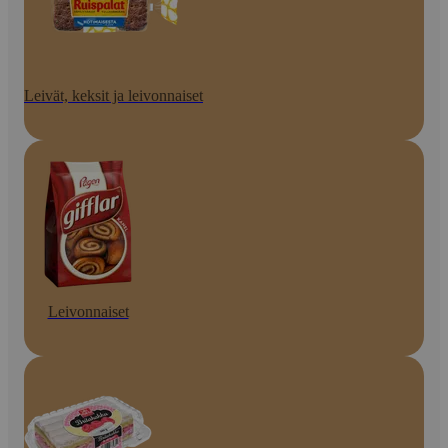
Leivät, keksit ja leivonnaiset
Leivonnaiset