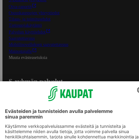
Oiva-raportit
Osuuskauppojen yhteystiedot
Tilaus- ja toimitusehdot
Tietosuojakäytäntö
Palvelun käyttöehdot
Saavutettavuus
Mobiilisovelluksen saavutettavuus
Mainostajalle
Muuta evästeasetuksia
S-ryhmän palvelut
S-ryhmä
Asiakasomistajuus
Yhteishyvä Ruoka -sovellus
S-ostoslista -sovellus
Prisma.fi
Sokos.fi