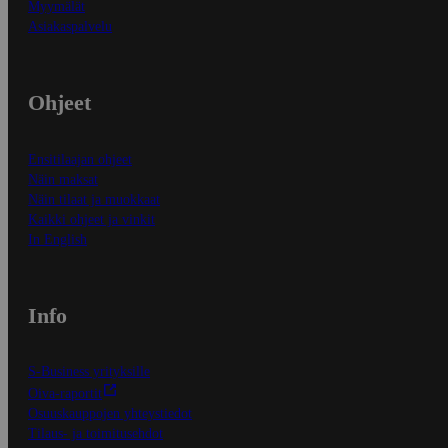
Myymälät
Asiakaspalvelu
Ohjeet
Ensitilaajan ohjeet
Näin maksat
Näin tilaat ja muokkaat
Kaikki ohjeet ja vinkit
In English
Info
S-Business yrityksille
Oiva-raportit
Osuuskauppojen yhteystiedot
Tilaus- ja toimitusehdot