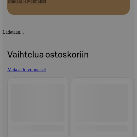
Makeat leivonnaiset
Ladataan...
Vaihtelua ostoskoriin
Makeat leivonnaiset
Ohita listaus