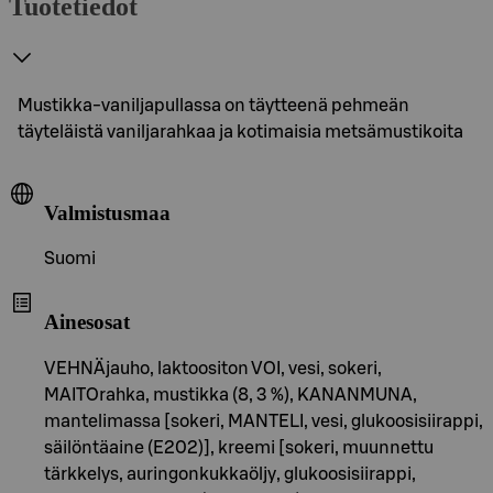
Tuotetiedot
Mustikka-vaniljapullassa on täytteenä pehmeän
täyteläistä vaniljarahkaa ja kotimaisia metsämustikoita
Valmistusmaa
Suomi
Ainesosat
VEHNÄjauho, laktoositon VOI, vesi, sokeri,
MAITOrahka, mustikka (8, 3 %), KANANMUNA,
mantelimassa [sokeri, MANTELI, vesi, glukoosisiirappi,
säilöntäaine (E202)], kreemi [sokeri, muunnettu
tärkkelys, auringonkukkaöljy, glukoosisiirappi,