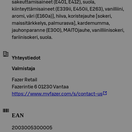
sakeuttamisaineet (E401, E412), suola,
kiinteyttämisaineet (E339ii, E450ii, E263), vanilliini,
aromi, väri (E160a)], hiiva, koristejauhe [sokeri,
maissitärkkelys, palmurasva], kardemumma,
jauhonparanne (E300), MAITOjauhe, vanilliinisokeri,
fariinisokeri, suola.
Yhteystiedot
Valmistaja
Fazer Retail
Fazerintie 6 01230 Vantaa
https://www.myfazer.com/s/contact-us
EAN
2003005300005