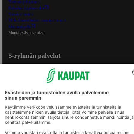
Tietosuojakäytäntö
Palvelun käyttöehdot
Saavutettavuus
Mobiilisovelluksen saavutettavuus
Mainostajalle
Muuta evästeasetuksia
S-ryhmän palvelut
S-ryhmä
Asiakasomistajuus
Yhteishyvä Ruoka -sovellus
S-ostoslista -sovellus
Prisma.fi
Sokos.fi
S-Pankki
Yhteishyvä
Sokos Hotels
Raflaamo