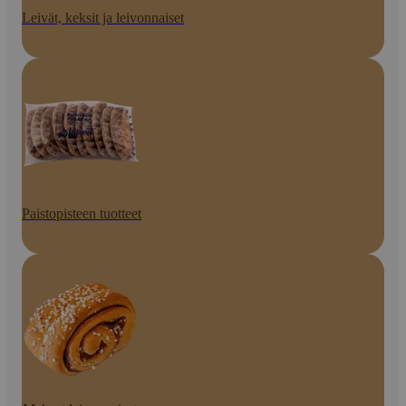
Leivät, keksit ja leivonnaiset
Paistopisteen tuotteet