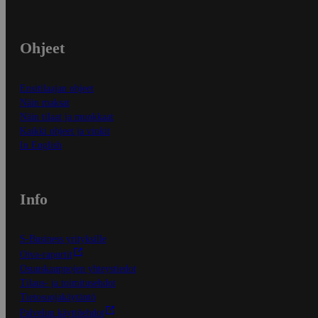
Ohjeet
Ensitilaajan ohjeet
Näin maksat
Näin tilaat ja muokkaat
Kaikki ohjeet ja vinkit
In English
Info
S-Business yrityksille
Oiva-raportit
Osuuskauppojen yhteystiedot
Tilaus- ja toimitusehdot
Tietosuojakäytäntö
Palvelun käyttöehdot