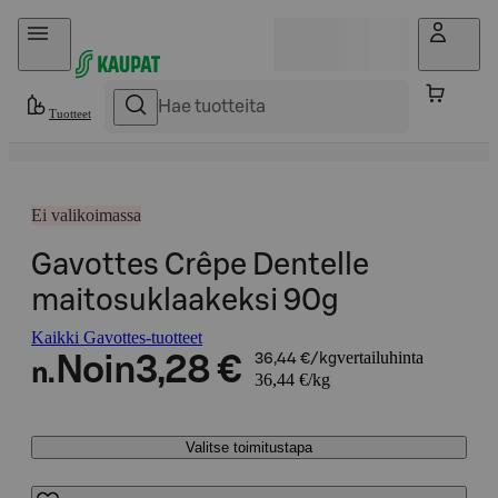
Hyppää sisältöön
Tuotteet
Ei valikoimassa
Gavottes Crêpe Dentelle
maitosuklaakeksi 90g
Kaikki Gavottes-tuotteet
vertailuhinta
Noin
3,28 €
36,44 €/kg
n.
36,44 €/kg
Valitse toimitustapa