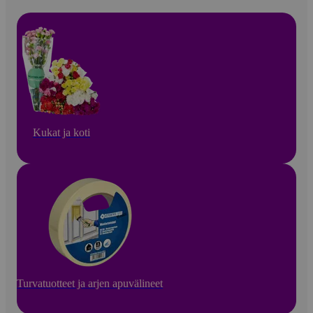
Kukat ja koti
Turvatuotteet ja arjen apuvälineet