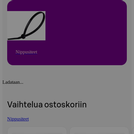
Nippusiteet
Ladataan...
Vaihtelua ostoskoriin
Nippusiteet
Ohita listaus