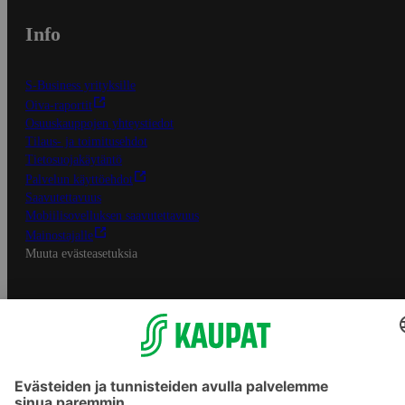
Info
S-Business yrityksille
Oiva-raportit
Osuuskauppojen yhteystiedot
Tilaus- ja toimitusehdot
Tietosuojakäytäntö
Palvelun käyttöehdot
Saavutettavuus
Mobiilisovelluksen saavutettavuus
Mainostajalle
Muuta evästeasetuksia
S-ryhmän palvelut
S-ryhmä
Asiakasomistajuus