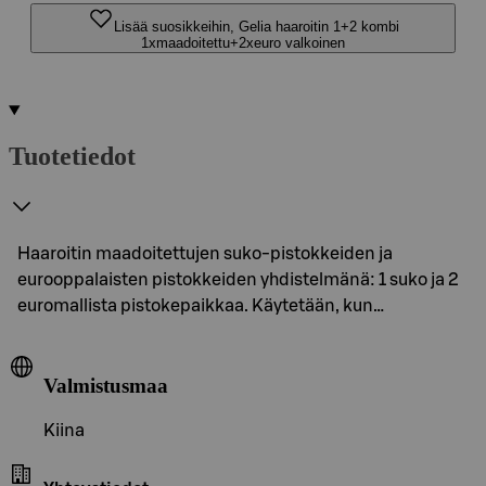
Lisää suosikkeihin, Gelia haaroitin 1+2 kombi
1xmaadoitettu+2xeuro valkoinen
Tuotetiedot
Haaroitin maadoitettujen suko-pistokkeiden ja
eurooppalaisten pistokkeiden yhdistelmänä: 1 suko ja 2
euromallista pistokepaikkaa. Käytetään, kun…
Valmistusmaa
Kiina