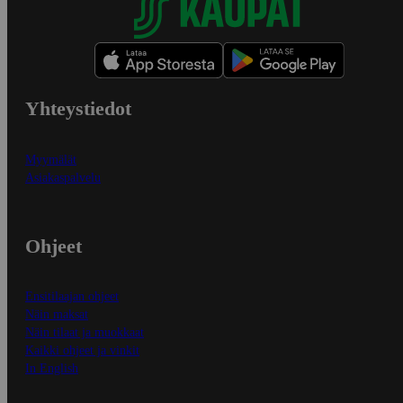
Yhteystiedot
Myymälät
Asiakaspalvelu
Ohjeet
Ensitilaajan ohjeet
Näin maksat
Näin tilaat ja muokkaat
Kaikki ohjeet ja vinkit
In English