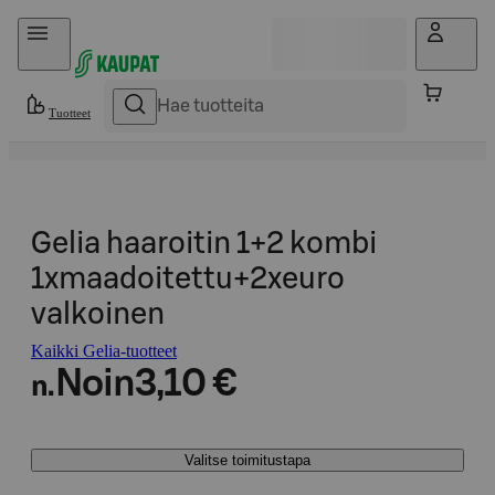
Hyppää sisältöön
Tuotteet
Gelia haaroitin 1+2 kombi
1xmaadoitettu+2xeuro
valkoinen
Kaikki Gelia-tuotteet
Noin
3,10 €
n.
Valitse toimitustapa