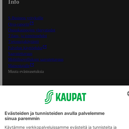
Info
S-Business yrityksille
Oiva-raportit
Osuuskauppojen yhteystiedot
Tilaus- ja toimitusehdot
Tietosuojakäytäntö
Palvelun käyttöehdot
Saavutettavuus
Mobiilisovelluksen saavutettavuus
Mainostajalle
Muuta evästeasetuksia
S-ryhmän palvelut
S-ryhmä
Asiakasomistajuus
Yhteishyvä Ruoka -sovellus