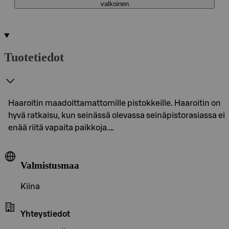
valkoinen
Tuotetiedot
Haaroitin maadoittamattomille pistokkeille. Haaroitin on
hyvä ratkaisu, kun seinässä olevassa seinäpistorasiassa ei
enää riitä vapaita paikkoja.…
Valmistusmaa
Kiina
Yhteystiedot