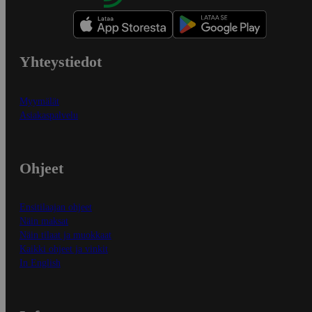
Yhteystiedot
Myymälät
Asiakaspalvelu
Ohjeet
Ensitilaajan ohjeet
Näin maksat
Näin tilaat ja muokkaat
Kaikki ohjeet ja vinkit
In English