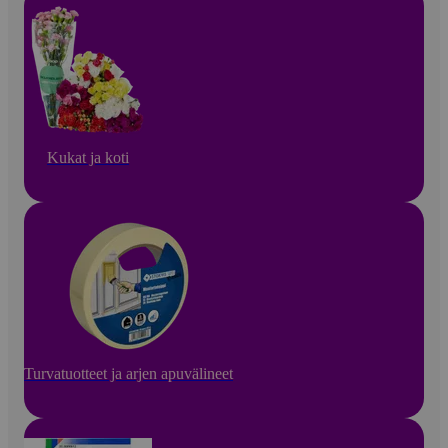
Kukat ja koti
Turvatuotteet ja arjen apuvälineet