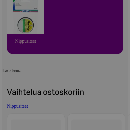
Nippusiteet
Ladataan...
Vaihtelua ostoskoriin
Nippusiteet
Ohita listaus