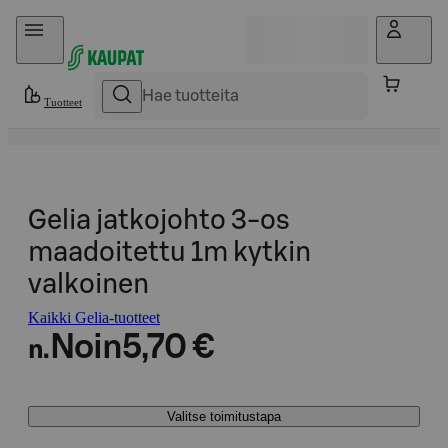
Hyppää sisältöön
Tuotteet
Gelia jatkojohto 3-os
maadoitettu 1m kytkin
valkoinen
Kaikki Gelia-tuotteet
Noin
5,70 €
n.
Valitse toimitustapa