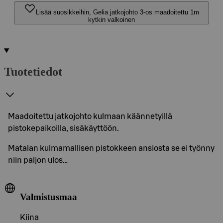
Lisää suosikkeihin, Gelia jatkojohto 3-os maadoitettu 1m
kytkin valkoinen
Tuotetiedot
Maadoitettu jatkojohto kulmaan käännetyillä
pistokepaikoilla, sisäkäyttöön.
Matalan kulmamallisen pistokkeen ansiosta se ei työnny
niin paljon ulos…
Valmistusmaa
Kiina