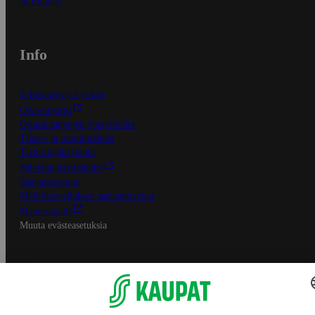
In English
Info
S-Business yrityksille
Oiva-raportit
Osuuskauppojen yhteystiedot
Tilaus- ja toimitusehdot
Tietosuojakäytäntö
Palvelun käyttöehdot
Saavutettavuus
Mobiilisovelluksen saavutettavuus
Mainostajalle
Muuta evästeasetuksia
S-ryhmän palvelut