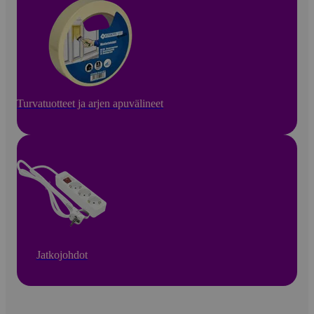
Turvatuotteet ja arjen apuvälineet
Jatkojohdot