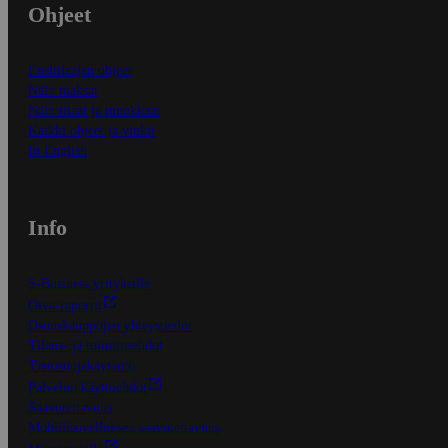
Ohjeet
Ensitilaajan ohjeet
Näin maksat
Näin tilaat ja muokkaat
Kaikki ohjeet ja vinkit
In English
Info
S-Business yrityksille
Oiva-raportit
Osuuskauppojen yhteystiedot
Tilaus- ja toimitusehdot
Tietosuojakäytäntö
Palvelun käyttöehdot
Saavutettavuus
Mobiilisovelluksen saavutettavuus