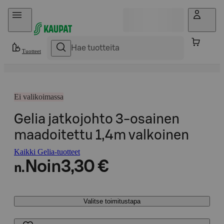
Hyppää sisältöön
Tuotteet
Ei valikoimassa
Gelia jatkojohto 3-osainen
maadoitettu 1,4m valkoinen
Kaikki Gelia-tuotteet
Noin
3,30 €
n.
Valitse toimitustapa