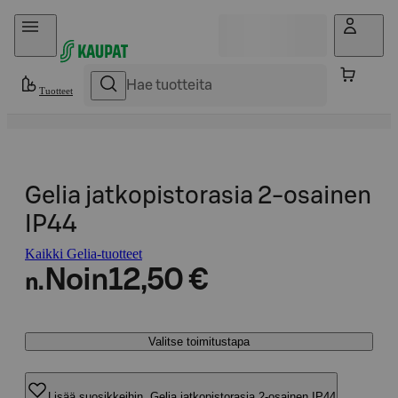
Hyppää sisältöön
Tuotteet
Gelia jatkopistorasia 2-osainen
IP44
Kaikki Gelia-tuotteet
Noin
12,50 €
n.
Valitse toimitustapa
Lisää suosikkeihin, Gelia jatkopistorasia 2-osainen IP44