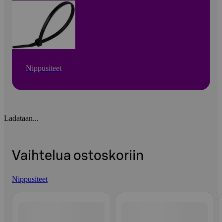
Nippusiteet
Ladataan...
Vaihtelua ostoskoriin
Nippusiteet
Ohita listaus