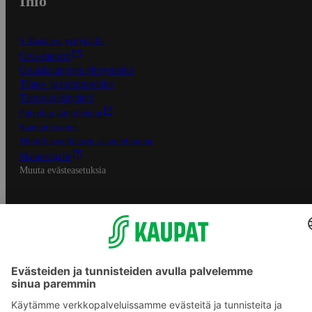
Info
S-Business yrityksille
Oiva-raportit
Osuuskauppojen yhteystiedot
Tilaus- ja toimitusehdot
Tietosuojakäytäntö
Palvelun käyttöehdot
Saavutettavuus
Mobiilisovelluksen saavutettavuus
Mainostajalle
Muuta evästeasetuksia
S-ryhmän palvelut
S-ryhmä
Asiakasomistajuus
Yhteishyvä Ruoka -sovellus
S-ostoslista -sovellus