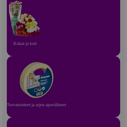
Kukat ja koti
Turvatuotteet ja arjen apuvälineet