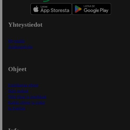
Yhteystiedot
Myymälät
Asiakaspalvelu
Ohjeet
Ensitilaajan ohjeet
Näin maksat
Näin tilaat ja muokkaat
Kaikki ohjeet ja vinkit
In English