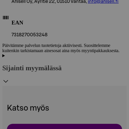
Ahlsell Oy, Äyritie 22, 01510 Vantaa,
info@ahlsell.fi
EAN
7318270053248
Päivitämme palvelun tuotetietoja aktiivisesti. Suosittelemme
kuitenkin tarkistamaan ainesosat aina myös myyntipakkauksesta.
Sijainti myymälässä
Katso myös