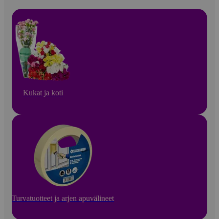
Kukat ja koti
Turvatuotteet ja arjen apuvälineet