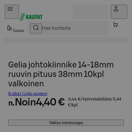
Hyppää sisältöön
Tuotteet
Gelia johtokiinnike 14-18mm
ruuvin pituus 38mm 10kpl
valkoinen
Kaikki Gelia-tuotteet
vertailuhinta 0,44
Noin
4,40 €
0,44 €/kpl
n.
€/kpl
Valitse toimitustapa