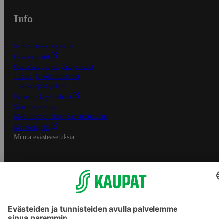
Info
S-Business yrityksille
Oiva-raportit
Osuuskauppojen yhteystiedot
Tilaus- ja toimitusehdot
Tietosuojakäytäntö
Palvelun käyttöehdot
Saavutettavuus
Mobiilisovelluksen saavutettavuus
Mainostajalle
Muuta evästeasetuksia
S-ryhmän palvelut
S-ryhmä
Asiakasomistajuus