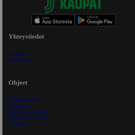
Yhteystiedot
Myymälät
Asiakaspalvelu
Ohjeet
Ensitilaajan ohjeet
Näin maksat
Näin tilaat ja muokkaat
Kaikki ohjeet ja vinkit
In English