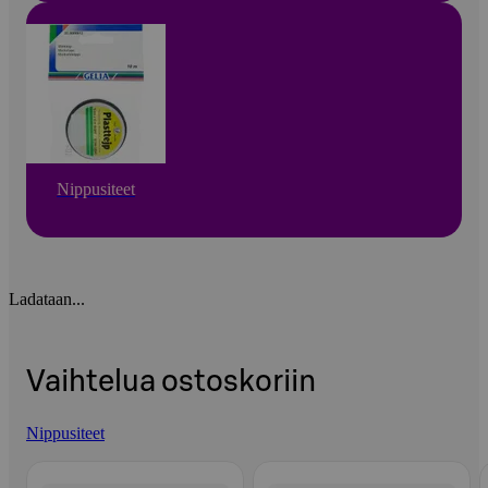
Nippusiteet
Ladataan...
Vaihtelua ostoskoriin
Nippusiteet
Ohita listaus