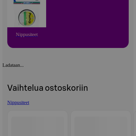
Nippusiteet
Ladataan...
Vaihtelua ostoskoriin
Nippusiteet
Ohita listaus