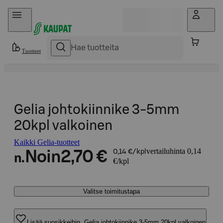
Hyppää sisältöön
Tuotteet
Gelia johtokiinnike 3-5mm
20kpl valkoinen
Kaikki Gelia-tuotteet
vertailuhinta 0,14
Noin
2,70 €
0,14 €/kpl
n.
€/kpl
Valitse toimitustapa
Lisää suosikkeihin, Gelia johtokiinnike 3-5mm 20kpl valkoinen