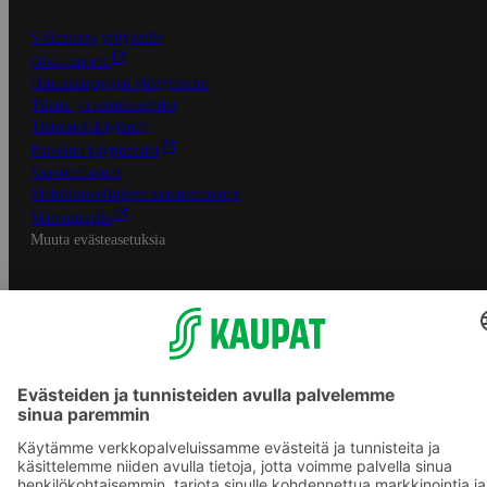
S-Business yrityksille
Oiva-raportit
Osuuskauppojen yhteystiedot
Tilaus- ja toimitusehdot
Tietosuojakäytäntö
Palvelun käyttöehdot
Saavutettavuus
Mobiilisovelluksen saavutettavuus
Mainostajalle
Muuta evästeasetuksia
S-ryhmän palvelut
S-ryhmä
Asiakasomistajuus
Yhteishyvä Ruoka -sovellus
S-ostoslista -sovellus
Prisma.fi