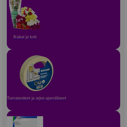
Kukat ja koti
Turvatuotteet ja arjen apuvälineet