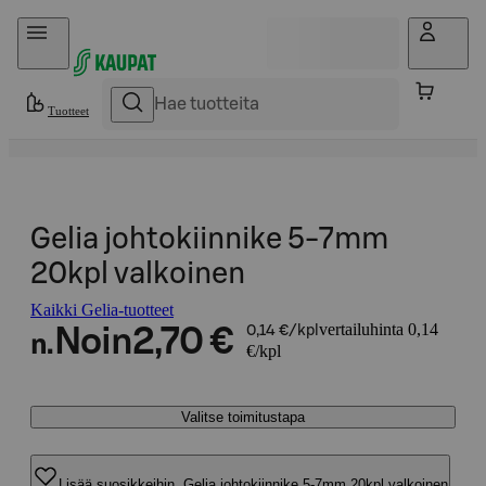
Hyppää sisältöön
Tuotteet
Gelia johtokiinnike 5-7mm
20kpl valkoinen
Kaikki Gelia-tuotteet
vertailuhinta 0,14
Noin
2,70 €
0,14 €/kpl
n.
€/kpl
Valitse toimitustapa
Lisää suosikkeihin, Gelia johtokiinnike 5-7mm 20kpl valkoinen