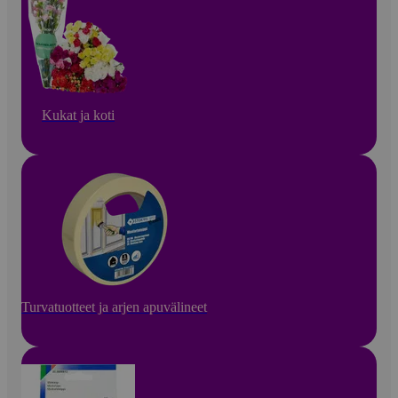
Kukat ja koti
Turvatuotteet ja arjen apuvälineet