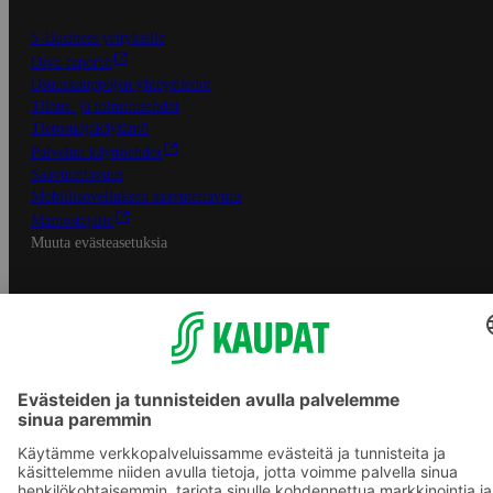
S-Business yrityksille
Oiva-raportit
Osuuskauppojen yhteystiedot
Tilaus- ja toimitusehdot
Tietosuojakäytäntö
Palvelun käyttöehdot
Saavutettavuus
Mobiilisovelluksen saavutettavuus
Mainostajalle
Muuta evästeasetuksia
S-ryhmän palvelut
S-ryhmä
Asiakasomistajuus
Yhteishyvä Ruoka -sovellus
S-ostoslista -sovellus
Prisma.fi