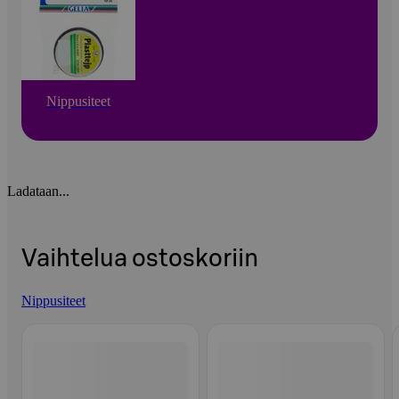
Nippusiteet
Ladataan...
Vaihtelua ostoskoriin
Nippusiteet
Ohita listaus