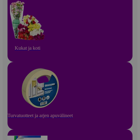
Kukat ja koti
Turvatuotteet ja arjen apuvälineet