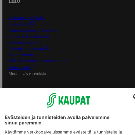
Info
S-Business yrityksille
Oiva-raportit
Osuuskauppojen yhteystiedot
Tilaus- ja toimitusehdot
Tietosuojakäytäntö
Palvelun käyttöehdot
Saavutettavuus
Mobiilisovelluksen saavutettavuus
Mainostajalle
Muuta evästeasetuksia
S-ryhmän palvelut
S-ryhmä
Asiakasomistajuus
Yhteishyvä Ruoka -sovellus
S-ostoslista -sovellus