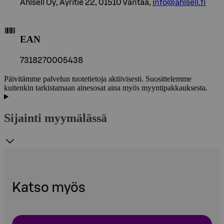
Ahlsell Oy, Äyritie 22, 01510 Vantaa,
info@ahlsell.fi
EAN
7318270005438
Päivitämme palvelun tuotetietoja aktiivisesti. Suosittelemme
kuitenkin tarkistamaan ainesosat aina myös myyntipakkauksesta.
Sijainti myymälässä
Katso myös