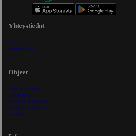
Yhteystiedot
Myymälät
Asiakaspalvelu
Ohjeet
Ensitilaajan ohjeet
Näin maksat
Näin tilaat ja muokkaat
Kaikki ohjeet ja vinkit
In English