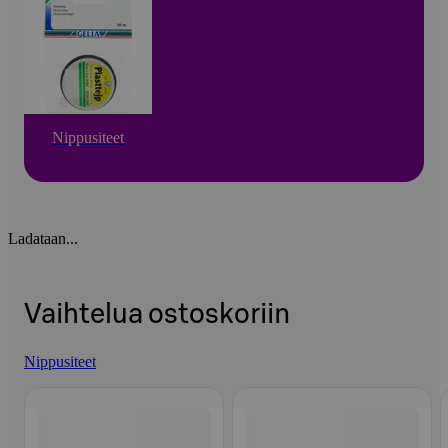
Nippusiteet
Ladataan...
Vaihtelua ostoskoriin
Nippusiteet
Ohita listaus