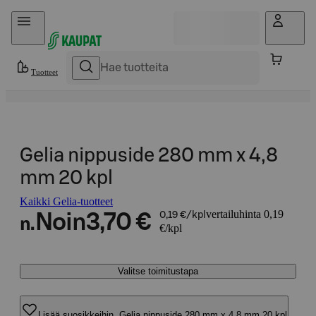
Hyppää sisältöön
Tuotteet
Gelia nippuside 280 mm x 4,8
mm 20 kpl
Kaikki Gelia-tuotteet
vertailuhinta 0,19
Noin
3,70 €
0,19 €/kpl
n.
€/kpl
Valitse toimitustapa
Lisää suosikkeihin, Gelia nippuside 280 mm x 4,8 mm 20 kpl