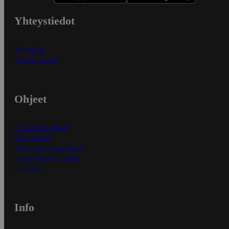
Yhteystiedot
Myymälät
Asiakaspalvelu
Ohjeet
Ensitilaajan ohjeet
Näin maksat
Näin tilaat ja muokkaat
Kaikki ohjeet ja vinkit
In English
Info