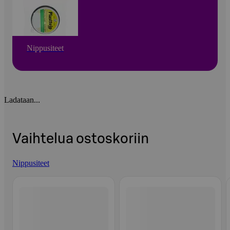
Nippusiteet
Ladataan...
Vaihtelua ostoskoriin
Nippusiteet
Ohita listaus