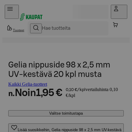
Hyppää sisältöön
Tuotteet
Gelia nippuside 98 x 2,5 mm
UV-kestävä 20 kpl musta
Kaikki Gelia-tuotteet
vertailuhinta 0,10
Noin
1,95 €
0,10 €/kpl
n.
€/kpl
Valitse toimitustapa
Lisää suosikkeihin, Gelia nippuside 98 x 2,5 mm UV-kestävä