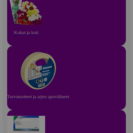
Kukat ja koti
Turvatuotteet ja arjen apuvälineet