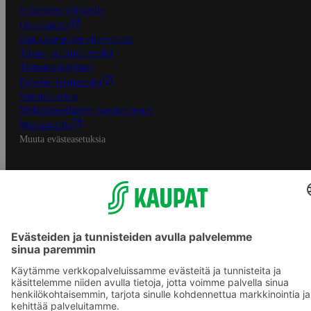
S-Business yrityksille
Oiva-raportit
Osuuskauppojen yhteystiedot
Tilaus- ja toimitusehdot
Tietosuojakäytäntö
Palvelun käyttöehdot
Saavutettavuus
Mobiilisovelluksen saavutettavuus
Mainostajalle
Muuta evästeasetuksia
S-ryhmän palvelut
S-ryhmä
Asiakasomistajuus
Yhteishyvä Ruoka -sovellus
S-ostoslista -sovellus
Prisma.fi
Sokos.fi