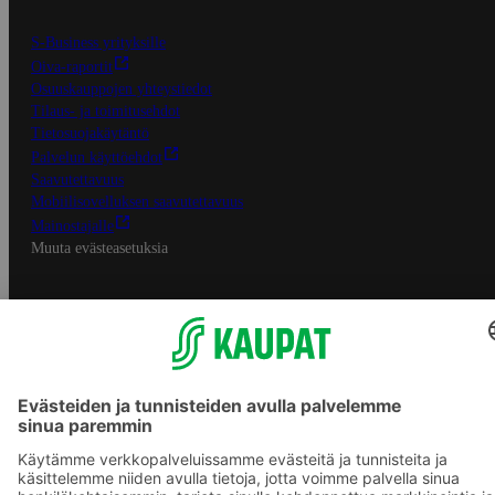
S-Business yrityksille
Oiva-raportit
Osuuskauppojen yhteystiedot
Tilaus- ja toimitusehdot
Tietosuojakäytäntö
Palvelun käyttöehdot
Saavutettavuus
Mobiilisovelluksen saavutettavuus
Mainostajalle
Muuta evästeasetuksia
S-ryhmän palvelut
S-ryhmä
Asiakasomistajuus
Yhteishyvä Ruoka -sovellus
S-ostoslista -sovellus
Prisma.fi