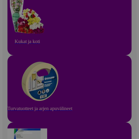
Kukat ja koti
Turvatuotteet ja arjen apuvälineet