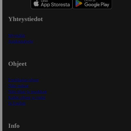
Yhteystiedot
Myymälät
Asiakaspalvelu
Ohjeet
Ensitilaajan ohjeet
Näin maksat
Näin tilaat ja muokkaat
Kaikki ohjeet ja vinkit
In English
Info