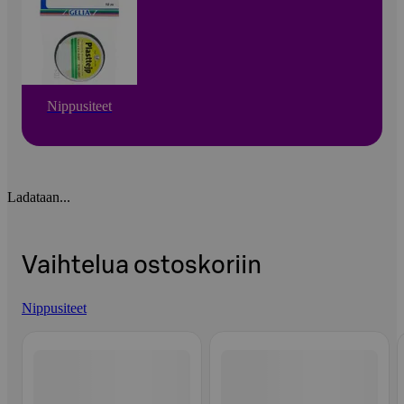
Nippusiteet
Ladataan...
Vaihtelua ostoskoriin
Nippusiteet
Ohita listaus