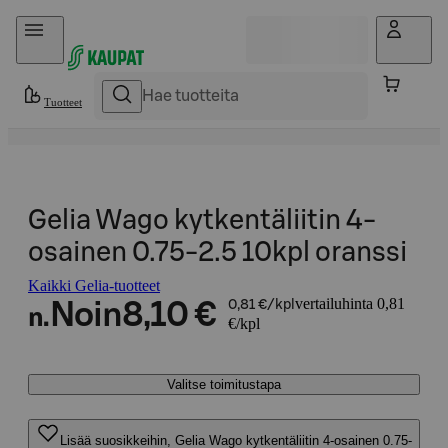
Hyppää sisältöön
Tuotteet
Gelia Wago kytkentäliitin 4-
osainen 0.75-2.5 10kpl oranssi
Kaikki Gelia-tuotteet
vertailuhinta 0,81
Noin
8,10 €
0,81 €/kpl
n.
€/kpl
Valitse toimitustapa
Lisää suosikkeihin, Gelia Wago kytkentäliitin 4-osainen 0.75-