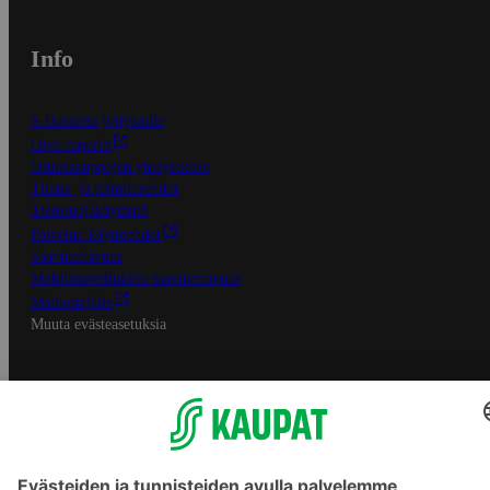
Info
S-Business yrityksille
Oiva-raportit
Osuuskauppojen yhteystiedot
Tilaus- ja toimitusehdot
Tietosuojakäytäntö
Palvelun käyttöehdot
Saavutettavuus
Mobiilisovelluksen saavutettavuus
Mainostajalle
Muuta evästeasetuksia
S-ryhmän palvelut
S-ryhmä