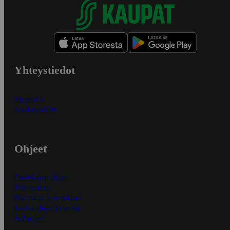
Yhteystiedot
Myymälät
Asiakaspalvelu
Ohjeet
Ensitilaajan ohjeet
Näin maksat
Näin tilaat ja muokkaat
Kaikki ohjeet ja vinkit
In English