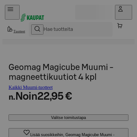
Hyppää sisältöön
Tuotteet
Geomag Magicube Muumi -
magneettikuutiot 4 kpl
Kaikki Muumi-tuotteet
Noin
22,95 €
n.
Valitse toimitustapa
Lisää suosikkeihin, Geomag Magicube Muumi -