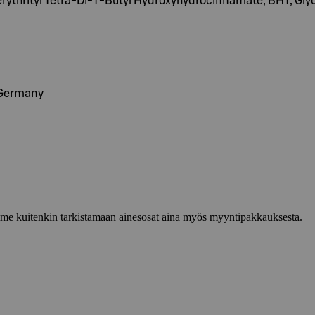
rythrityl Tetra-Di-T-Butyl Hydroxyhydrocinnamate, BHT, Gly
 Germany
lemme kuitenkin tarkistamaan ainesosat aina myös myyntipakkauksesta.