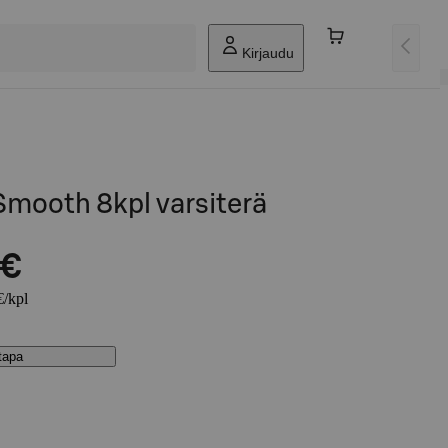
Kirjaudu
 Smooth 8kpl varsiterä
 €
€/kpl
stapa