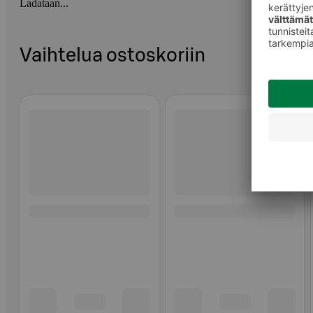
Ladataan...
Vaihtelua ostoskoriin
Ohita listaus