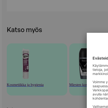
Katso myös
Kosmetiikka ja hygienia
Miesten kosmetiikka