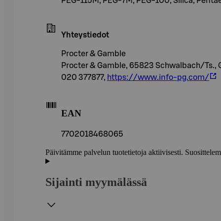
PEG-115M, PEG-7M, PEG-100, Silica, Pentae
Yhteystiedot
Procter & Gamble
Procter & Gamble, 65823 Schwalbach/Ts.,
020 377877,
https://www.info-pg.com/
EAN
7702018468065
Päivitämme palvelun tuotetietoja aktiivisesti. Suositte
Sijainti myymälässä