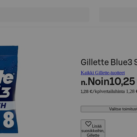
Gillette Blue3
Kaikki Gillette-tuotteet
Noin
10,25
n.
vertailuhinta 1,28 
1,28 €/kpl
Valitse toimitu
Lisää
suosikkeihin,
Gillette