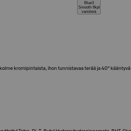
Blue3
Smooth 8kpl
varsiterä
kolme kromipintaista, ihon tunnistavaa terää ja 40° kääntyv