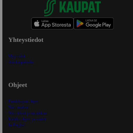
Yhteystiedot
Myymälät
Asiakaspalvelu
Ohjeet
Ensitilaajan ohjeet
Näin maksat
Näin tilaat ja muokkaat
Kaikki ohjeet ja vinkit
In English