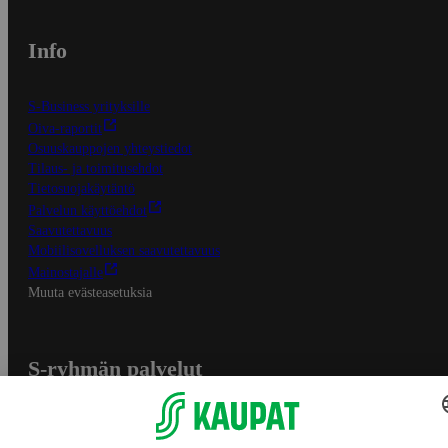
Info
S-Business yrityksille
Oiva-raportit
Osuuskauppojen yhteystiedot
Tilaus- ja toimitusehdot
Tietosuojakäytäntö
Palvelun käyttöehdot
Saavutettavuus
Mobiilisovelluksen saavutettavuus
Mainostajalle
Muuta evästeasetuksia
S-ryhmän palvelut
S-ryhmä