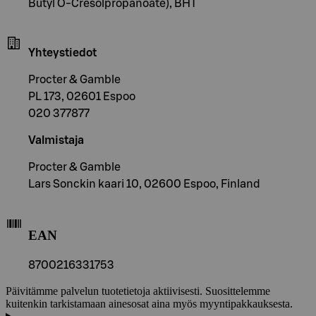
Butyl O-Cresolpropanoate), BHT
Yhteystiedot
Procter & Gamble
PL 173, 02601 Espoo
020 377877
Valmistaja
Procter & Gamble
Lars Sonckin kaari 10, 02600 Espoo, Finland
EAN
8700216331753
Päivitämme palvelun tuotetietoja aktiivisesti. Suosittelemme
kuitenkin tarkistamaan ainesosat aina myös myyntipakkauksesta.