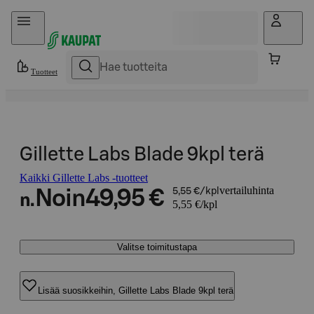
Hyppää sisältöön
Tuotteet
Gillette Labs Blade 9kpl terä
Kaikki Gillette Labs -tuotteet
vertailuhinta
Noin
49,95 €
5,55 €/kpl
n.
5,55 €/kpl
Valitse toimitustapa
Lisää suosikkeihin, Gillette Labs Blade 9kpl terä