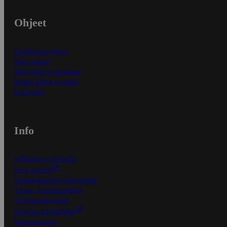
Ohjeet
Ensitilaajan ohjeet
Näin maksat
Näin tilaat ja muokkaat
Kaikki ohjeet ja vinkit
In English
Info
S-Business yrityksille
Oiva-raportit
Osuuskauppojen yhteystiedot
Tilaus- ja toimitusehdot
Tietosuojakäytäntö
Palvelun käyttöehdot
Saavutettavuus