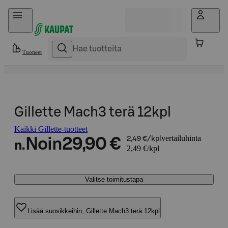
Hyppää sisältöön
Tuotteet
Gillette Mach3 terä 12kpl
Kaikki Gillette-tuotteet
vertailuhinta
Noin
29,90 €
2,49 €/kpl
n.
2,49 €/kpl
Valitse toimitustapa
Lisää suosikkeihin, Gillette Mach3 terä 12kpl