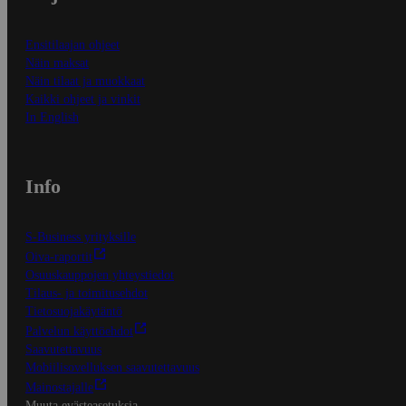
Ensitilaajan ohjeet
Näin maksat
Näin tilaat ja muokkaat
Kaikki ohjeet ja vinkit
In English
Info
S-Business yrityksille
Oiva-raportit
Osuuskauppojen yhteystiedot
Tilaus- ja toimitusehdot
Tietosuojakäytäntö
Palvelun käyttöehdot
Saavutettavuus
Mobiilisovelluksen saavutettavuus
Mainostajalle
Muuta evästeasetuksia