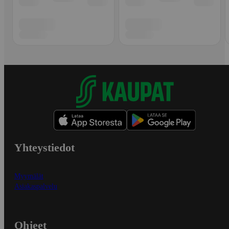
Yhteystiedot
Myymälät
Asiakaspalvelu
Ohjeet