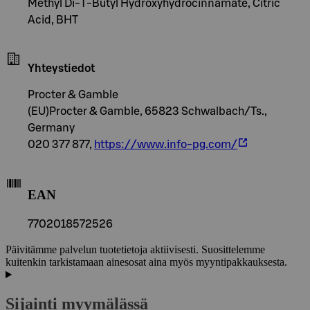
Methyl Di-T-Butyl Hydroxyhydrocinnamate, Citric
Acid, BHT
Yhteystiedot
Procter & Gamble
(EU)Procter & Gamble, 65823 Schwalbach/Ts.,
Germany
020 377 877,
https://www.info-pg.com/
EAN
7702018572526
Päivitämme palvelun tuotetietoja aktiivisesti. Suosittelemme
kuitenkin tarkistamaan ainesosat aina myös myyntipakkauksesta.
Sijainti myymälässä