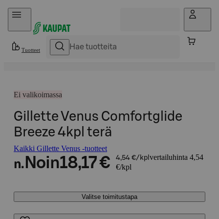
Hyppää sisältöön
Tuotteet
Ei valikoimassa
Gillette Venus Comfortglide
Breeze 4kpl terä
Kaikki Gillette Venus -tuotteet
vertailuhinta 4,54
Noin
18,17 €
4,54 €/kpl
n.
€/kpl
Valitse toimitustapa