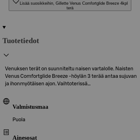
Lisää suosikkeihin, Gillette Venus Comfortglide Breeze 4kpl
terä
Tuotetiedot
Venuksen terät on suunniteltu naisen vartalolle. Naisten
Venus Comfortglide Breeze -höylän 3 terää antaa sujuvan
ja ihonmyötäisen ajon. Vaihtoterissä…
Valmistusmaa
Puola
Ainesosat