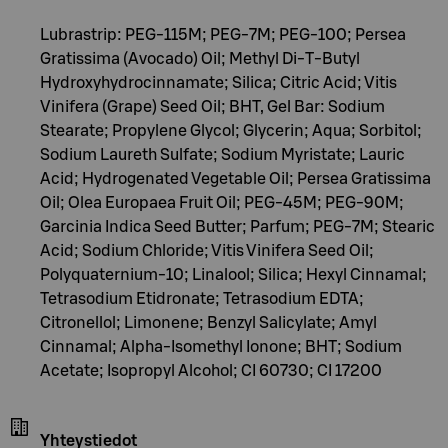
Lubrastrip: PEG-115M; PEG-7M; PEG-100; Persea
Gratissima (Avocado) Oil; Methyl Di-T-Butyl
Hydroxyhydrocinnamate; Silica; Citric Acid; Vitis
Vinifera (Grape) Seed Oil; BHT, Gel Bar: Sodium
Stearate; Propylene Glycol; Glycerin; Aqua; Sorbitol;
Sodium Laureth Sulfate; Sodium Myristate; Lauric
Acid; Hydrogenated Vegetable Oil; Persea Gratissima
Oil; Olea Europaea Fruit Oil; PEG-45M; PEG-90M;
Garcinia Indica Seed Butter; Parfum; PEG-7M; Stearic
Acid; Sodium Chloride; Vitis Vinifera Seed Oil;
Polyquaternium-10; Linalool; Silica; Hexyl Cinnamal;
Tetrasodium Etidronate; Tetrasodium EDTA;
Citronellol; Limonene; Benzyl Salicylate; Amyl
Cinnamal; Alpha-Isomethyl Ionone; BHT; Sodium
Acetate; Isopropyl Alcohol; CI 60730; CI 17200
Yhteystiedot