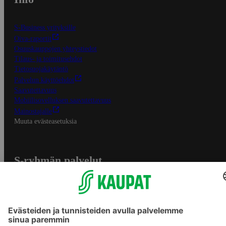
S-Business yrityksille
Oiva-raportit
Osuuskauppojen yhteystiedot
Tilaus- ja toimitusehdot
Tietosuojakäytäntö
Palvelun käyttöehdot
Saavutettavuus
Mobiilisovelluksen saavutettavuus
Mainostajalle
Muuta evästeasetuksia
S-ryhmän palvelut
S-ryhmä
Asiakasomistajuus
Yhteishyvä Ruoka -sovellus
S-ostoslista -sovellus