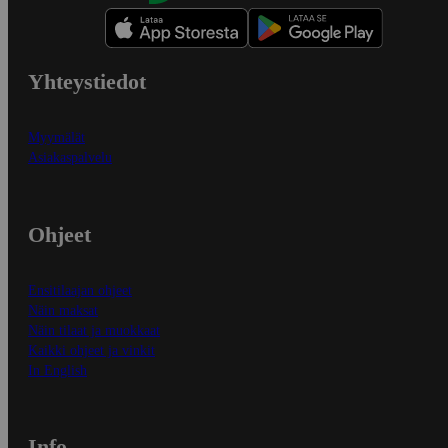
Yhteystiedot
Myymälät
Asiakaspalvelu
Ohjeet
Ensitilaajan ohjeet
Näin maksat
Näin tilaat ja muokkaat
Kaikki ohjeet ja vinkit
In English
Info