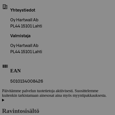
Yhteystiedot
Oy Hartwall Ab
PL44 15101 Lahti
Valmistaja
Oy Hartwall Ab
PL44 15101 Lahti
EAN
5010134008426
Päivitämme palvelun tuotetietoja aktiivisesti. Suosittelemme
kuitenkin tarkistamaan ainesosat aina myös myyntipakkauksesta.
Ravintosisältö