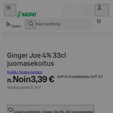
Hyppää sisältöön
Tuotteet
Ginger Joe 4% 33cl
juomasekoitus
Kaikki Stones-tuotteet
vertailuhinta 9,97 €/l
Noin
3,39 €
9,97 €/l
n.
Sisältää pantin 0,10 €
Lisää suosikkeihin, Ginger Joe 4% 33cl juomasekoitus