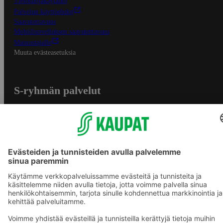
Tietosuojakäytäntö
Palvelun käyttöehdot
Saavutettavuus
Mobiilisovelluksen saavutettavuus
Mainostajalle
Muuta evästeasetuksia
S-ryhmän palvelut
S-ryhmä
Asiakasomistajuus
Yhteishyvä Ruoka -sovellus
S-ostoslista -sovellus
Prisma.fi
Sokos.fi
S-Pankki
Yhteishyvä
Sokos Hotels
Raflaamo