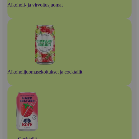
Alkoholi- ja virvoitusjuomat
Alkoholijuomasekoitukset ja cocktailit
Cocktailit