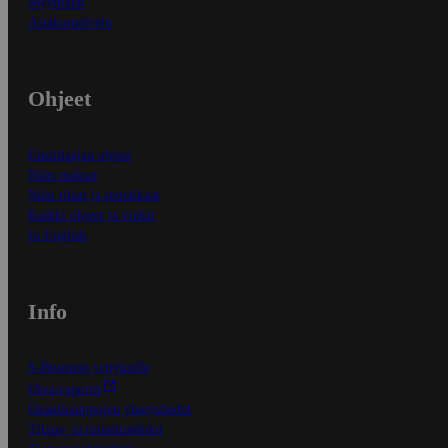
Myymälät
Asiakaspalvelu
Ohjeet
Ensitilaajan ohjeet
Näin maksat
Näin tilaat ja muokkaat
Kaikki ohjeet ja vinkit
In English
Info
S-Business yrityksille
Oiva-raportit
Osuuskauppojen yhteystiedot
Tilaus- ja toimitusehdot