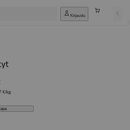
Kirjaudu
tyt
€
7 €/kg
stapa