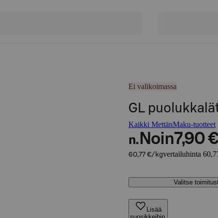
Ei valikoimassa
GL puolukkalä
Kaikki MettänMaku-tuotteet
Noin
7,90 
n.
vertailuhinta 60,7
60,77 €/kg
Valitse toimitu
Lisää
suosikkeihin,