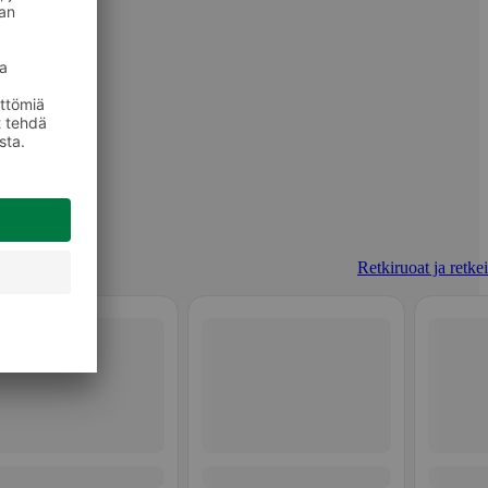
Retkiruoat ja retkei