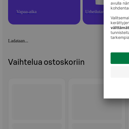
Vapaa-aika
Urheilutarvikkeet
Ladataan...
Vaihtelua ostoskoriin
Ohita listaus