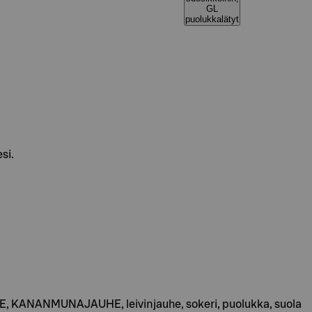
GL
puolukkalätyt
si.
E, KANANMUNAJAUHE, leivinjauhe, sokeri, puolukka, suola