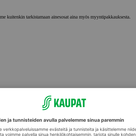
lemme kuitenkin tarkistamaan ainesosat aina myös myyntipakkauksesta.