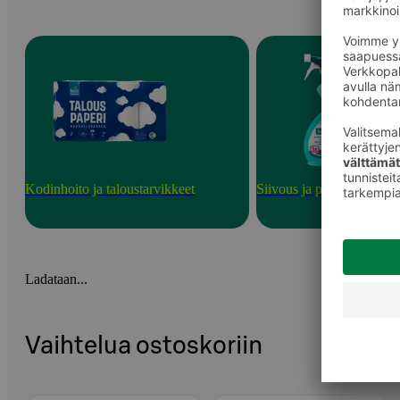
Kodinhoito ja taloustarvikkeet
Siivous ja puhdistusainee
Ladataan...
Vaihtelua ostoskoriin
Ohita listaus