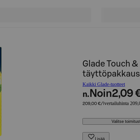
Glade Touch &
täyttöpakkaus
Kaikki Glade-tuotteet
Noin
2,09 
n.
vertailuhinta 209,
209,00 €/l
Valitse toimitu
Lisää