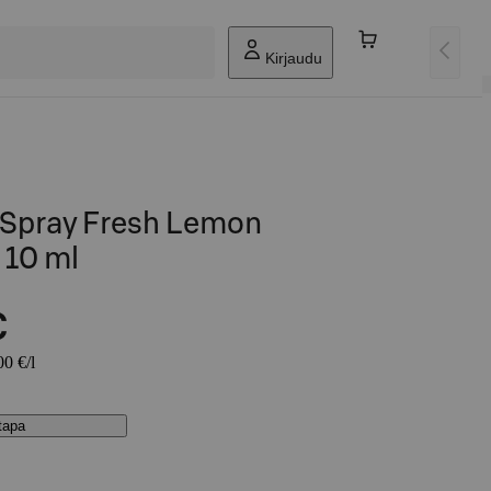
Kirjaudu
 Spray Fresh Lemon
 10 ml
€
00 €/l
stapa