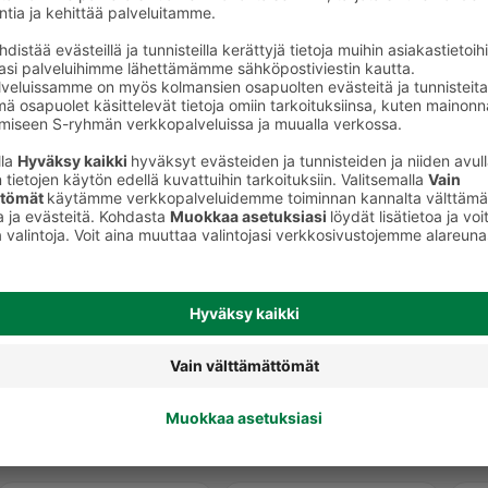
t
Ilmanraikastimet