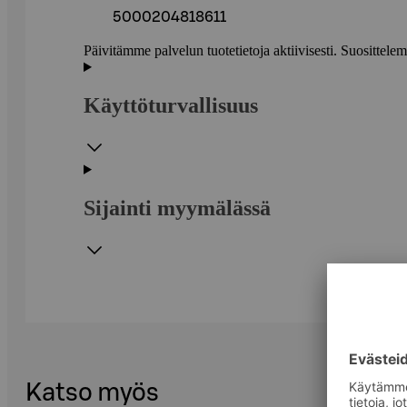
5000204818611
Päivitämme palvelun tuotetietoja aktiivisesti. Suositte
Käyttöturvallisuus
Sijainti myymälässä
Katso myös