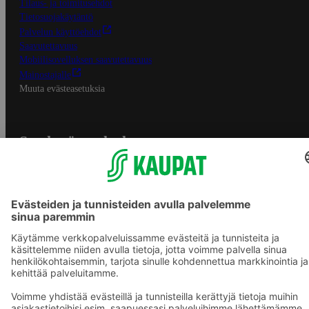
Tilaus- ja toimitusehdot
Tietosuojakäytäntö
Palvelun käyttöehdot
Saavutettavuus
Mobiilisovelluksen saavutettavuus
Mainostajalle
Muuta evästeasetuksia
S-ryhmän palvelut
S-ryhmä
Asiakasomistajuus
Yhteishyvä Ruoka -sovellus
S-ostoslista -sovellus
Prisma.fi
Sokos.fi
S-Pankki
Yhteishyvä
Sokos Hotels