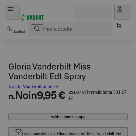
Hyppää sisältöön
Tuotteet
Gloria Vanderbilt Miss
Vanderbilt Edt Spray
Kaikki Vanderbilt-tuotteet
vertailuhinta 331,67
Noin
9,95 €
331,67 €/l
n.
€/l
Valitse toimitustapa
Lisää suosikkeihin, Gloria Vanderbilt Miss Vanderbilt Edt