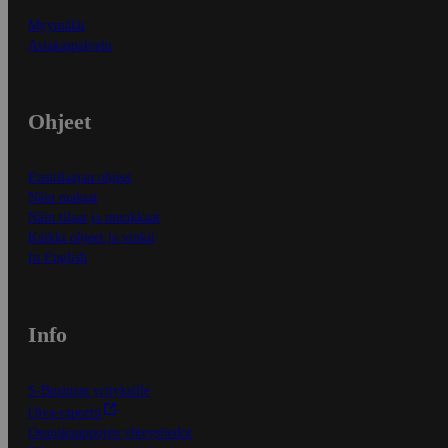
Myymälät
Asiakaspalvelu
Ohjeet
Ensitilaajan ohjeet
Näin maksat
Näin tilaat ja muokkaat
Kaikki ohjeet ja vinkit
In English
Info
S-Business yrityksille
Oiva-raportit
Osuuskauppojen yhteystiedot