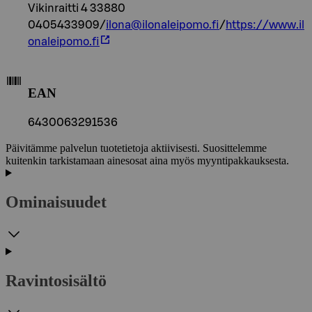
Vikinraitti 4 33880
0405433909/
ilona@ilonaleipomo.fi
/
https://www.il
onaleipomo.fi
EAN
6430063291536
Päivitämme palvelun tuotetietoja aktiivisesti. Suosittelemme
kuitenkin tarkistamaan ainesosat aina myös myyntipakkauksesta.
Ominaisuudet
Ravintosisältö