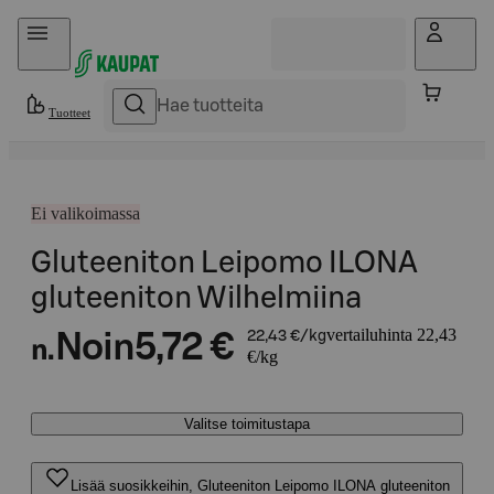
Hyppää sisältöön
Tuotteet
Ei valikoimassa
Gluteeniton Leipomo ILONA
gluteeniton Wilhelmiina
vertailuhinta 22,43
Noin
5,72 €
22,43 €/kg
n.
€/kg
Valitse toimitustapa
Lisää suosikkeihin, Gluteeniton Leipomo ILONA gluteeniton