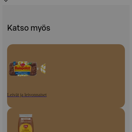
Katso myös
Leivät ja leivonnaiset