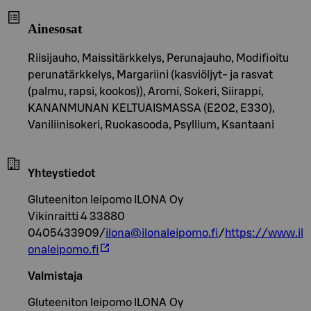
Ainesosat
Riisijauho, Maissitärkkelys, Perunajauho, Modifioitu
perunatärkkelys, Margariini (kasviöljyt- ja rasvat
(palmu, rapsi, kookos)), Aromi, Sokeri, Siirappi,
KANANMUNAN KELTUAISMASSA (E202, E330),
Vaniliinisokeri, Ruokasooda, Psyllium, Ksantaani
Yhteystiedot
Gluteeniton leipomo ILONA Oy
Vikinraitti 4 33880
0405433909/
ilona@ilonaleipomo.fi
/
https://www.il
onaleipomo.fi
Valmistaja
Gluteeniton leipomo ILONA Oy