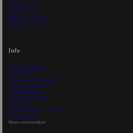
Ensitilaajan ohjeet
Näin maksat
Näin tilaat ja muokkaat
Kaikki ohjeet ja vinkit
In English
Info
S-Business yrityksille
Oiva-raportit
Osuuskauppojen yhteystiedot
Tilaus- ja toimitusehdot
Tietosuojakäytäntö
Palvelun käyttöehdot
Saavutettavuus
Mobiilisovelluksen saavutettavuus
Mainostajalle
Muuta evästeasetuksia