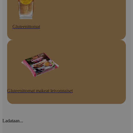
Gluteenittomat
Gluteenittomat makeat leivonnaiset
Ladataan...