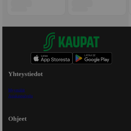
Yhteystiedot
Myymälät
Asiakaspalvelu
Ohjeet