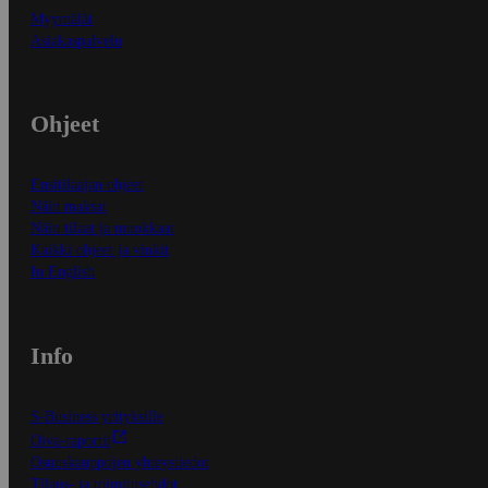
Myymälät
Asiakaspalvelu
Ohjeet
Ensitilaajan ohjeet
Näin maksat
Näin tilaat ja muokkaat
Kaikki ohjeet ja vinkit
In English
Info
S-Business yrityksille
Oiva-raportit
Osuuskauppojen yhteystiedot
Tilaus- ja toimitusehdot