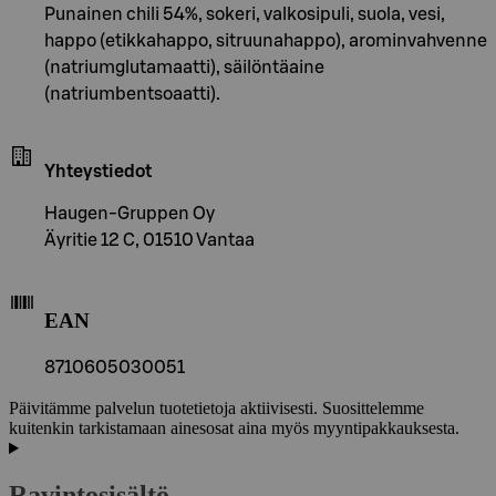
Punainen chili 54%, sokeri, valkosipuli, suola, vesi,
happo (etikkahappo, sitruunahappo), arominvahvenne
(natriumglutamaatti), säilöntäaine
(natriumbentsoaatti).
Yhteystiedot
Haugen-Gruppen Oy
Äyritie 12 C, 01510 Vantaa
EAN
8710605030051
Päivitämme palvelun tuotetietoja aktiivisesti. Suosittelemme
kuitenkin tarkistamaan ainesosat aina myös myyntipakkauksesta.
Ravintosisältö