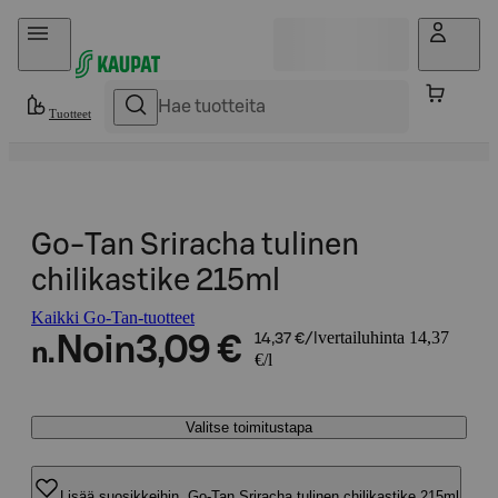
Hyppää sisältöön
Tuotteet
Go-Tan Sriracha tulinen
chilikastike 215ml
Kaikki Go-Tan-tuotteet
vertailuhinta 14,37
Noin
3,09 €
14,37 €/l
n.
€/l
Valitse toimitustapa
Lisää suosikkeihin, Go-Tan Sriracha tulinen chilikastike 215ml