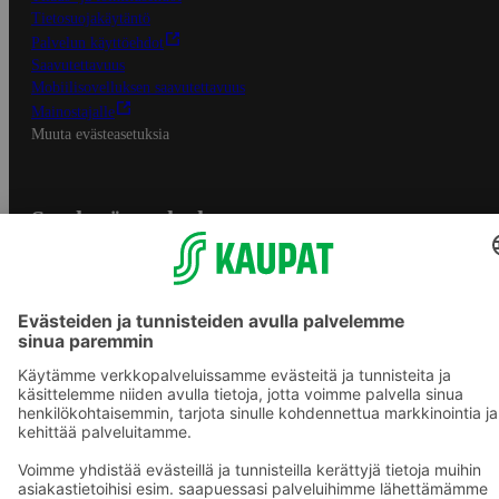
Tietosuojakäytäntö
Palvelun käyttöehdot
Saavutettavuus
Mobiilisovelluksen saavutettavuus
Mainostajalle
Muuta evästeasetuksia
S-ryhmän palvelut
S-ryhmä
Asiakasomistajuus
Yhteishyvä Ruoka -sovellus
S-ostoslista -sovellus
Prisma.fi
Sokos.fi
S-Pankki
Yhteishyvä
Sokos Hotels