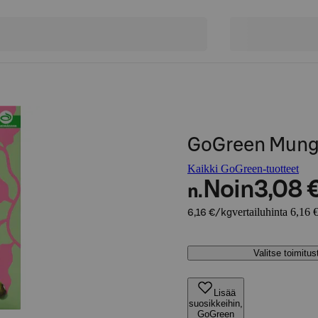
GoGreen Mung
Kaikki GoGreen-tuotteet
Noin
3,08 
n.
vertailuhinta 6,16 
6,16 €/kg
Valitse toimitu
Lisää
suosikkeihin,
GoGreen