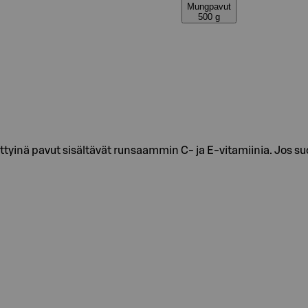
Mungpavut
500 g
yinä pavut sisältävät runsaammin C- ja E-vitamiinia. Jos suo