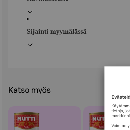
Sijainti myymälässä
Katso myös