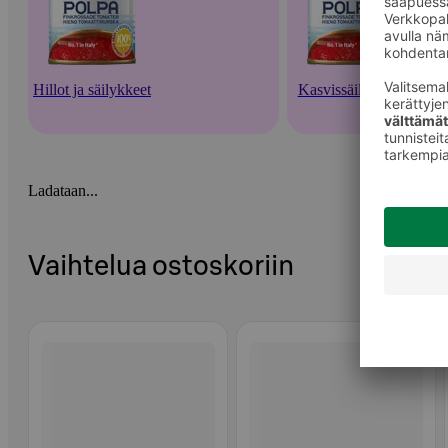
Hillot ja säilykkeet
Kasvissäilykkeet
Ladataan...
Vaihtelua ostoskoriin
Ohita listaus