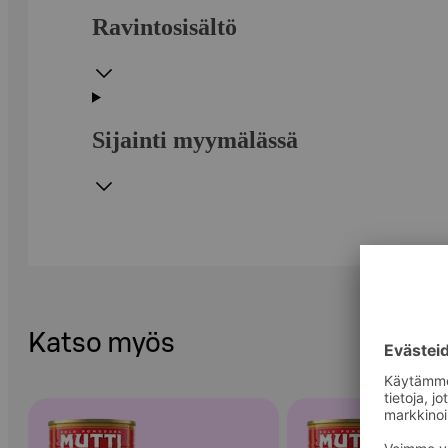
Ravintosisältö
Sijainti myymälässä
Katso myös