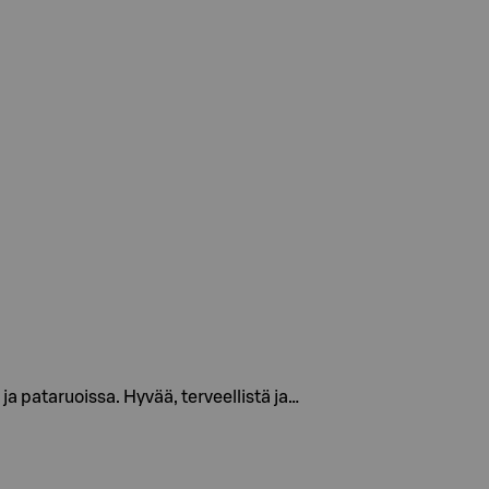
ja pataruoissa. Hyvää, terveellistä ja…