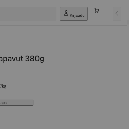
Kirjaudu
apavut 380g
€/kg
stapa