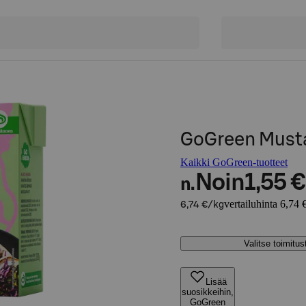
GoGreen Must
Kaikki GoGreen-tuotteet
Noin
1,55 €
n.
vertailuhinta 6,74 
6,74 €/kg
Valitse toimitu
Lisää
suosikkeihin,
GoGreen