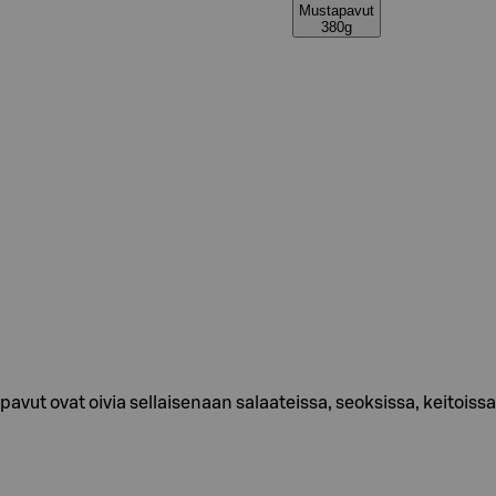
Mustapavut
380g
vut ovat oivia sellaisenaan salaateissa, seoksissa, keitoissa 