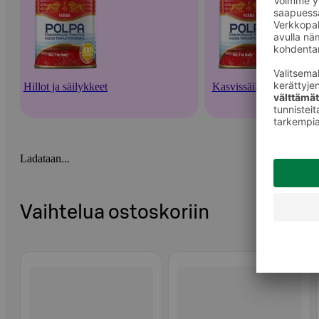
Hillot ja säilykkeet
Kasvissäilykkeet
Ladataan...
Vaihtelua ostoskoriin
Ohita listaus