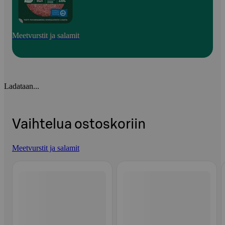
Meetvurstit ja salamit
Ladataan...
Vaihtelua ostoskoriin
Meetvurstit ja salamit
Ohita listaus