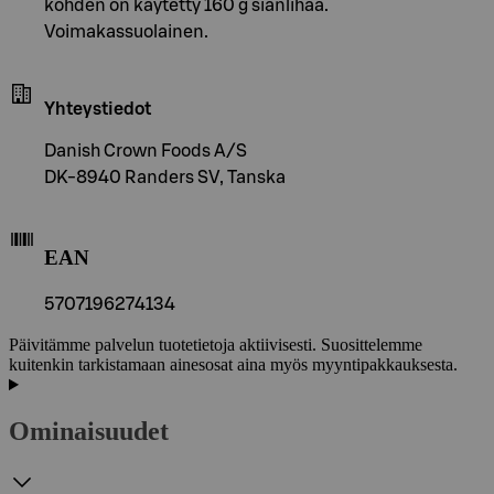
kohden on käytetty 160 g sianlihaa.
Voimakassuolainen.
Yhteystiedot
Danish Crown Foods A/S
DK-8940 Randers SV, Tanska
EAN
5707196274134
Päivitämme palvelun tuotetietoja aktiivisesti. Suosittelemme
kuitenkin tarkistamaan ainesosat aina myös myyntipakkauksesta.
Ominaisuudet