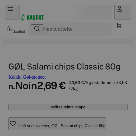
Hyppää sisältöön
Tuotteet
GØL Salami chips Classic 80g
Kaikki Gøl-tuotteet
vertailuhinta 33,63
Noin
2,69 €
33,63 €/kg
n.
€/kg
Valitse toimitustapa
Lisää suosikkeihin, GØL Salami chips Classic 80g