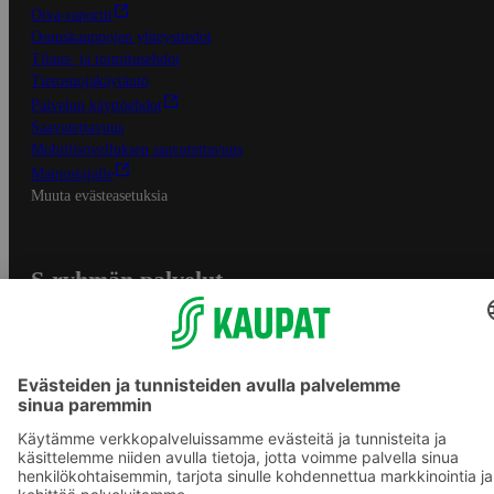
Oiva-raportit
Osuuskauppojen yhteystiedot
Tilaus- ja toimitusehdot
Tietosuojakäytäntö
Palvelun käyttöehdot
Saavutettavuus
Mobiilisovelluksen saavutettavuus
Mainostajalle
Muuta evästeasetuksia
S-ryhmän palvelut
S-ryhmä
Asiakasomistajuus
Yhteishyvä Ruoka -sovellus
S-ostoslista -sovellus
Prisma.fi
Sokos.fi
S-Pankki