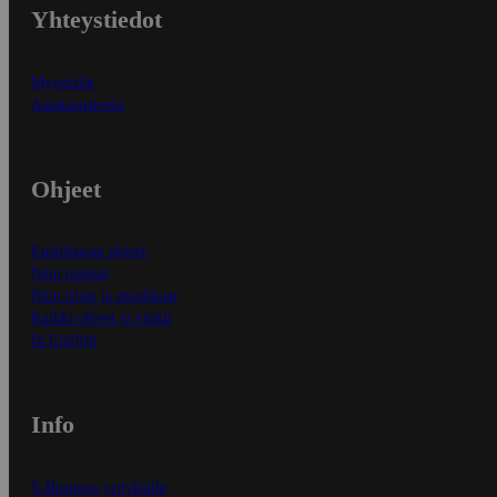
Yhteystiedot
Myymälät
Asiakaspalvelu
Ohjeet
Ensitilaajan ohjeet
Näin maksat
Näin tilaat ja muokkaat
Kaikki ohjeet ja vinkit
In English
Info
S-Business yrityksille