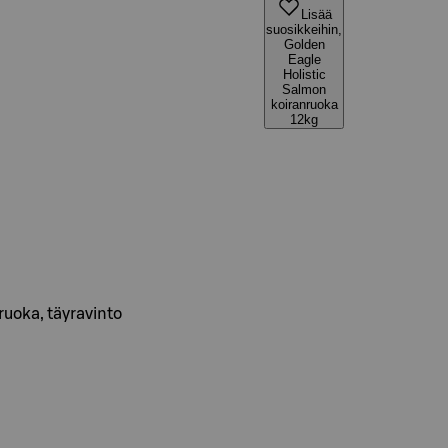
Lisää
suosikkeihin,
Golden
Eagle
Holistic
Salmon
koiranruoka
12kg
ruoka, täyravinto