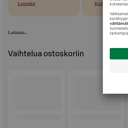
Lemmikit
Koirat
Ladataan...
Vaihtelua ostoskoriin
Ohita listaus