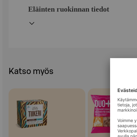
Eläinten ruokinnan tiedot
Katso myös