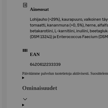
Ainesosat
Lohijauho (>29%), kaurapuuro, valkoinen täys
tomaatti, kananmuna (>0, 5%), herne, alfalfa
betakarotiini, L-karnitiini, inuliini, beet
(DSM 13241) ja Enterococcus Faecium (DSM 10
EAN
6420612233339
Päivitämme palvelun tuotetietoja aktiivisesti. Suositte
Ominaisuudet