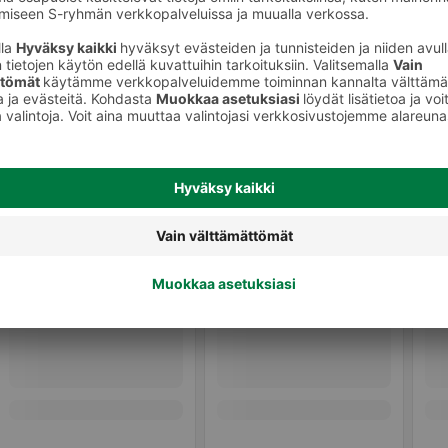
Koiran kuivaruoka