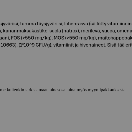
jyväriisi, tumma täysjyväriisi, lohenrasva (säilötty vitamiine
, kananmaksakastike, suola (natrox), merilevä, yucca, omena, 
aglukaani, FOS (>550 mg/kg), MOS (>550 mg/kg), maitohappoba
663), (1*10^9 CFU/g), vitamiinit ja hivenaineet. Sisältää e
lemme kuitenkin tarkistamaan ainesosat aina myös myyntipakkauksesta.