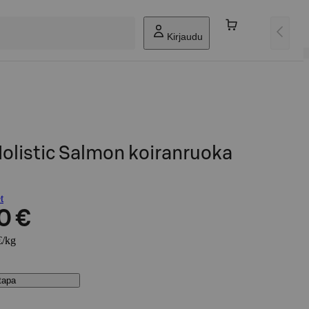
Kirjaudu
olistic Salmon koiranruoka
t
0 €
€/kg
stapa