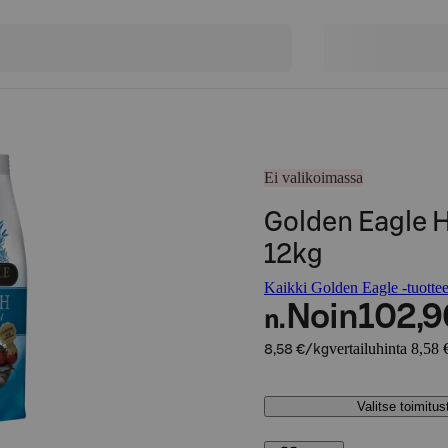
Ei valikoimassa
Golden Eagle H
12kg
Kaikki Golden Eagle -tuottee
Noin
102,9
n.
vertailuhinta 8,58 
8,58 €/kg
Valitse toimitu