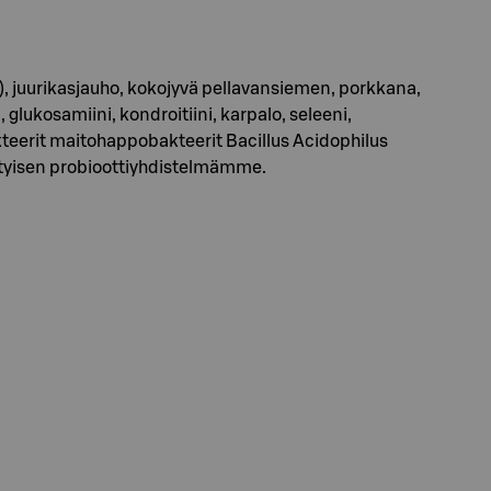
in), juurikasjauho, kokojyvä pellavansiemen, porkkana,
glukosamiini, kondroitiini, karpalo, seleeni,
kteerit maitohappobakteerit Bacillus Acidophilus
rityisen probioottiyhdistelmämme.