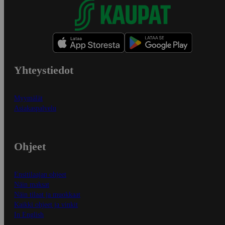
Yhteystiedot
Myymälät
Asiakaspalvelu
Ohjeet
Ensitilaajan ohjeet
Näin maksat
Näin tilaat ja muokkaat
Kaikki ohjeet ja vinkit
In English