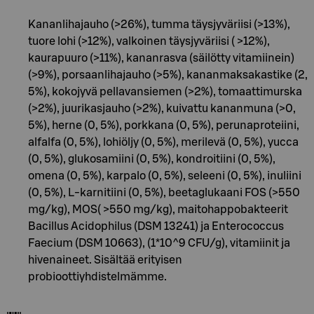
Kananlihajauho (>26%), tumma täysjyväriisi (>13%),
tuore lohi (>12%), valkoinen täysjyväriisi ( >12%),
kaurapuuro (>11%), kananrasva (säilötty vitamiinein)
(>9%), porsaanlihajauho (>5%), kananmaksakastike (2,
5%), kokojyvä pellavansiemen (>2%), tomaattimurska
(>2%), juurikasjauho (>2%), kuivattu kananmuna (>0,
5%), herne (0, 5%), porkkana (0, 5%), perunaproteiini,
alfalfa (0, 5%), lohiöljy (0, 5%), merilevä (0, 5%), yucca
(0, 5%), glukosamiini (0, 5%), kondroitiini (0, 5%),
omena (0, 5%), karpalo (0, 5%), seleeni (0, 5%), inuliini
(0, 5%), L-karnitiini (0, 5%), beetaglukaani FOS (>550
mg/kg), MOS( >550 mg/kg), maitohappobakteerit
Bacillus Acidophilus (DSM 13241) ja Enterococcus
Faecium (DSM 10663), (1*10^9 CFU/g), vitamiinit ja
hivenaineet. Sisältää erityisen
probioottiyhdistelmämme.