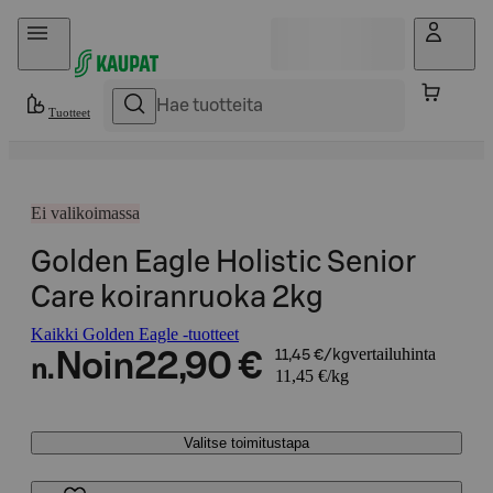
Hyppää sisältöön
Tuotteet
Ei valikoimassa
Golden Eagle Holistic Senior
Care koiranruoka 2kg
Kaikki Golden Eagle -tuotteet
vertailuhinta
Noin
22,90 €
11,45 €/kg
n.
11,45 €/kg
Valitse toimitustapa