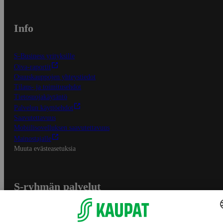
Info
S-Business yrityksille
Oiva-raportit
Osuuskauppojen yhteystiedot
Tilaus- ja toimitusehdot
Tietosuojakäytäntö
Palvelun käyttöehdot
Saavutettavuus
Mobiilisovelluksen saavutettavuus
Mainostajalle
Muuta evästeasetuksia
S-ryhmän palvelut
S-ryhmä