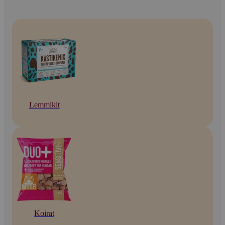
Lemmikit
Koirat