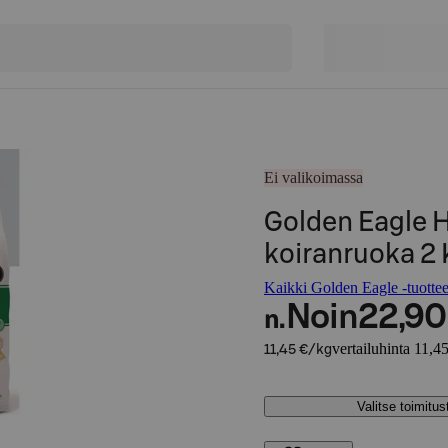
Ei valikoimassa
Golden Eagle 
koiranruoka 2 
Kaikki Golden Eagle -tuottee
Noin
22,90
n.
vertailuhinta 11,4
11,45 €/kg
Valitse toimitu