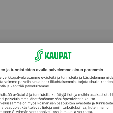
Koiran kuivaruoka