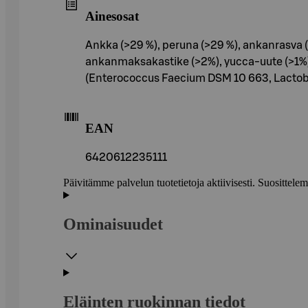
Ainesosat
Ankka (>29 %), peruna (>29 %), ankanrasva (s
ankanmaksakastike (>2%), yucca-uute (>1%), m
(Enterococcus Faecium DSM 10 663, Lactobaci
EAN
6420612235111
Päivitämme palvelun tuotetietoja aktiivisesti. Suositte
Ominaisuudet
Eläinten ruokinnan tiedot