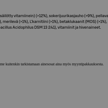
äilötty vitamiinein) (>12%), sokerijuurikasjauho (>9%), pella
erilevä (>1%), L’karnitiini (>1%), betaklukaanit (MOS) (>1%), 
llus Acidophilus DSM 13 241), vitamiinit ja hivenaineet.
lemme kuitenkin tarkistamaan ainesosat aina myös myyntipakkauksesta.