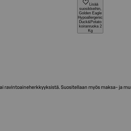
Lisää
suosikkeihin,
Golden Eagle
Hypoallergenic
Duck&Potato
koiranruoka 2
Kg
ta tai ravintoaineherkkyyksistä. Suositellaan myös maksa- ja mu