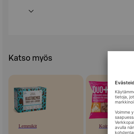
Katso myös
Lemmikit
Koirat