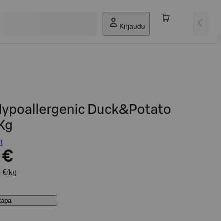
Kirjaudu
Hypoallergenic Duck&Potato
Kg
t
 €
5 €/kg
stapa