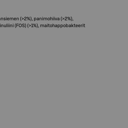
vansiemen (>2%), panimohiiva (>2%),
inuliini (FOS) (>1%), maitohappobakteerit