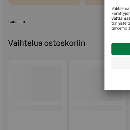
Ladataan...
Vaihtelua ostoskoriin
Ohita listaus