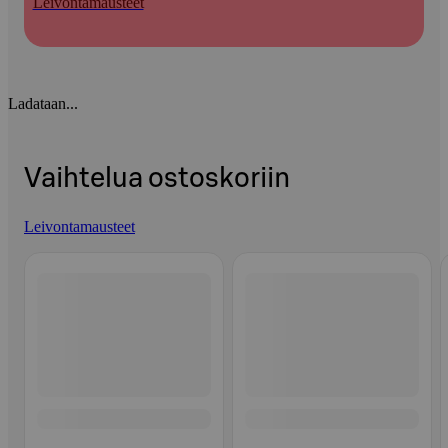
Leivontamausteet
Ladataan...
Vaihtelua ostoskoriin
Leivontamausteet
Ohita listaus