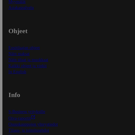
Myymälät
Asiakaspalvelu
Ohjeet
Ensitilaajan ohjeet
Näin maksat
Näin tilaat ja muokkaat
Kaikki ohjeet ja vinkit
In English
Info
S-Business yrityksille
Oiva-raportit
Osuuskauppojen yhteystiedot
Tilaus- ja toimitusehdot