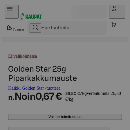
Hyppää sisältöön
Tuotteet
Ei valikoimassa
Golden Star 25g
Piparkakkumauste
Kaikki Golden Star -tuotteet
vertailuhinta 26,80
Noin
0,67 €
26,80 €/kg
n.
€/kg
Valitse toimitustapa