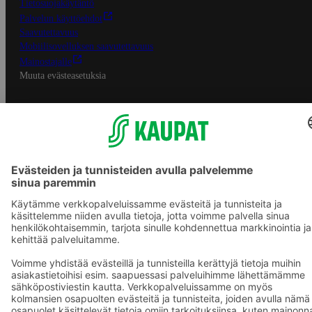
Tietosuojakäytäntö
Palvelun käyttöehdot
Saavutettavuus
Mobiilisovelluksen saavutettavuus
Mainostajalle
Muuta evästeasetuksia
S-ryhmän palvelut
S-ryhmä
Asiakasomistajuus
Yhteishyvä Ruoka -sovellus
S-ostoslista -sovellus
Prisma.fi
Sokos.fi
S-Pankki
Yhteishyvä
Sokos Hotels
Raflaamo