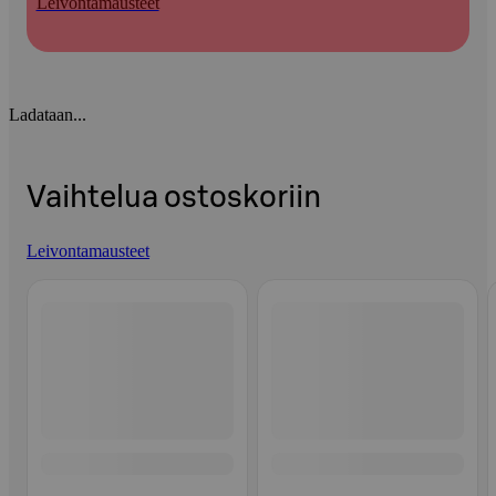
Leivontamausteet
Ladataan...
Vaihtelua ostoskoriin
Leivontamausteet
Ohita listaus