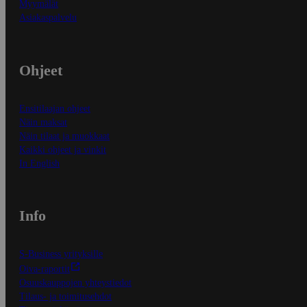
Myymälät
Asiakaspalvelu
Ohjeet
Ensitilaajan ohjeet
Näin maksat
Näin tilaat ja muokkaat
Kaikki ohjeet ja vinkit
In English
Info
S-Business yrityksille
Oiva-raportit
Osuuskauppojen yhteystiedot
Tilaus- ja toimitusehdot