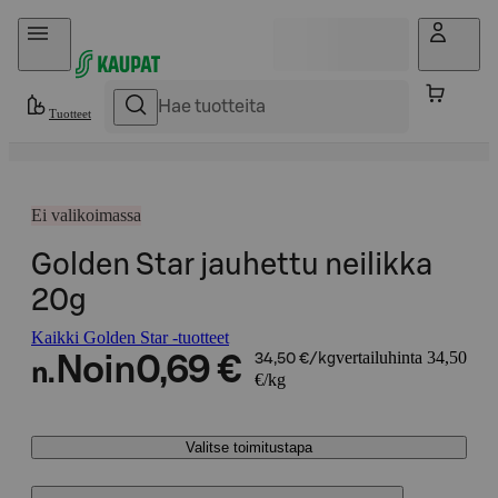
Hyppää sisältöön
Tuotteet
Ei valikoimassa
Golden Star jauhettu neilikka
20g
Kaikki Golden Star -tuotteet
vertailuhinta 34,50
Noin
0,69 €
34,50 €/kg
n.
€/kg
Valitse toimitustapa