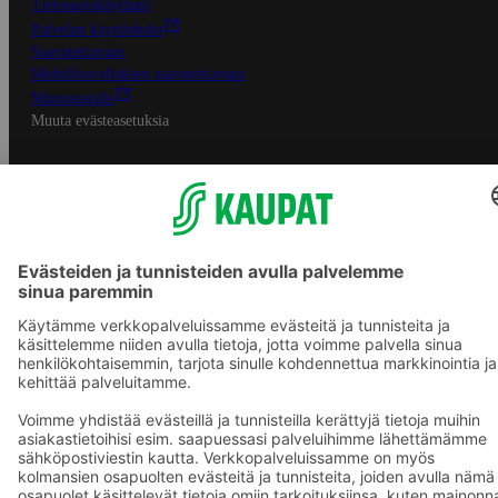
Tietosuojakäytäntö
Palvelun käyttöehdot
Saavutettavuus
Mobiilisovelluksen saavutettavuus
Mainostajalle
Muuta evästeasetuksia
S-ryhmän palvelut
S-ryhmä
Asiakasomistajuus
Yhteishyvä Ruoka -sovellus
S-ostoslista -sovellus
Prisma.fi
Sokos.fi
S-Pankki
Yhteishyvä
Sokos Hotels
Raflaamo