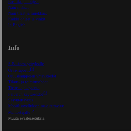
Ensitilaajan ohjeet
Näin maksat
Näin tilaat ja muokkaat
Kaikki ohjeet ja vinkit
In English
Info
S-Business yrityksille
Oiva-raportit
Osuuskauppojen yhteystiedot
Tilaus- ja toimitusehdot
Tietosuojakäytäntö
Palvelun käyttöehdot
Saavutettavuus
Mobiilisovelluksen saavutettavuus
Mainostajalle
Muuta evästeasetuksia