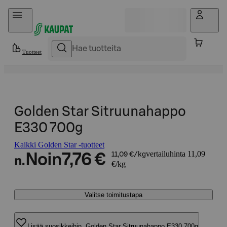
Hyppää sisältöön
Tuotteet
Golden Star Sitruunahappo
E330 700g
Kaikki Golden Star -tuotteet
vertailuhinta 11,09
Noin
7,76 €
11,09 €/kg
n.
€/kg
Valitse toimitustapa
Lisää suosikkeihin, Golden Star Sitruunahappo E330 700g