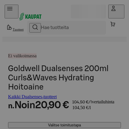
Hyppää sisältöön
Tuotteet
Ei valikoimassa
Goldwell Dualsenses 200ml
Curls&Waves Hydrating
Hoitoaine
Kaikki Dualsenses-tuotteet
vertailuhinta
Noin
20,90 €
104,50 €/l
n.
104,50 €/l
Valitse toimitustapa