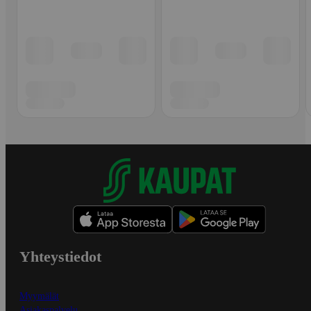
Yhteystiedot
Myymälät
Asiakaspalvelu