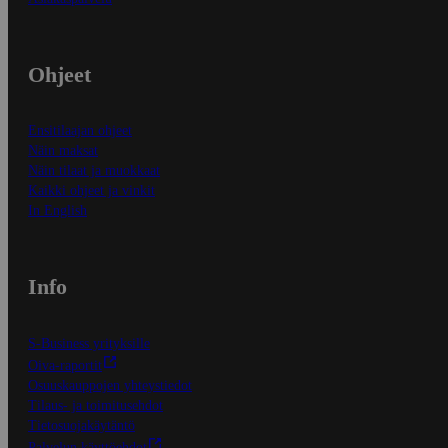
Ohjeet
Ensitilaajan ohjeet
Näin maksat
Näin tilaat ja muokkaat
Kaikki ohjeet ja vinkit
In English
Info
S-Business yrityksille
Oiva-raportit
Osuuskauppojen yhteystiedot
Tilaus- ja toimitusehdot
Tietosuojakäytäntö
Palvelun käyttöehdot