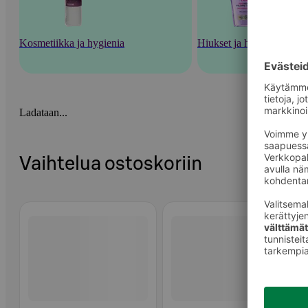
Kosmetiikka ja hygienia
Hiukset ja hiustenhoito
Ladataan...
Vaihtelua ostoskoriin
Ohita listaus