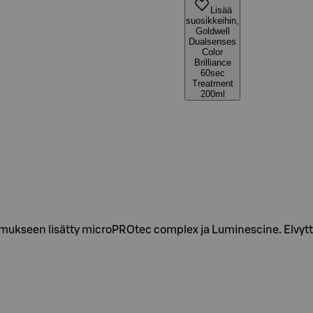
Lisää
suosikkeihin,
Goldwell
Dualsenses
Color
Brilliance
60sec
Treatment
200ml
stumukseen lisätty microPROtec complex ja Luminescine. Elvytt