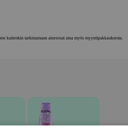
lemme kuitenkin tarkistamaan ainesosat aina myös myyntipakkauksesta.