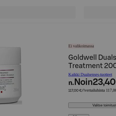
Ei valikoimassa
Goldwell Duals
Treatment 20
Kaikki Dualsenses-tuotteet
Noin
23,40
n.
vertailuhinta 117,00
117,00 €/l
Valitse toimitu