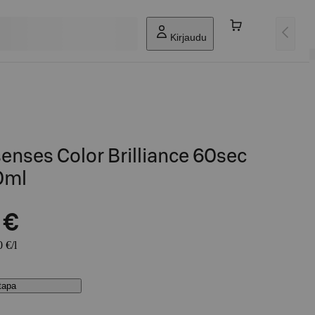
Kirjaudu
enses Color Brilliance 60sec
0ml
 €
 €/l
stapa