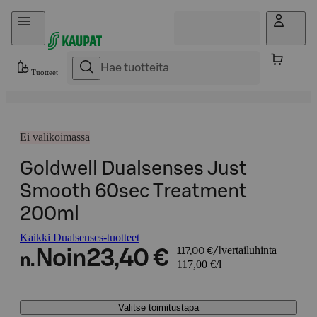
Hyppää sisältöön
Tuotteet
Ei valikoimassa
Goldwell Dualsenses Just
Smooth 60sec Treatment
200ml
Kaikki Dualsenses-tuotteet
vertailuhinta
Noin
23,40 €
117,00 €/l
n.
117,00 €/l
Valitse toimitustapa