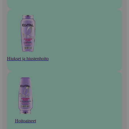
Hiukset ja hiustenhoito
Hoitoaineet