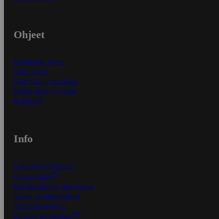
Ohjeet
Ensitilaajan ohjeet
Näin maksat
Näin tilaat ja muokkaat
Kaikki ohjeet ja vinkit
In English
Info
S-Business yrityksille
Oiva-raportit
Osuuskauppojen yhteystiedot
Tilaus- ja toimitusehdot
Tietosuojakäytäntö
Palvelun käyttöehdot